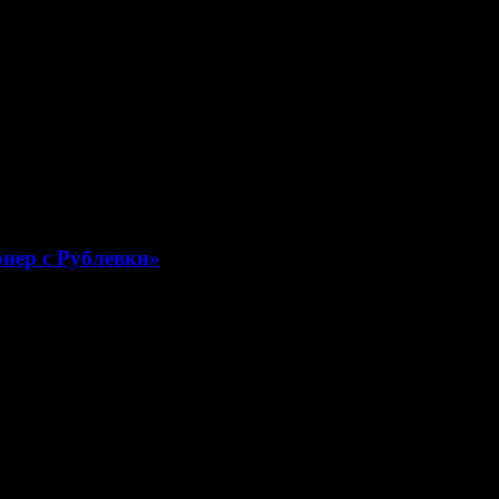
нер с Рублевки»
левки»