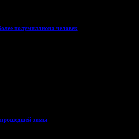
олее полумиллиона человек
ось в пятницу вечером, 26 марта
 прошедшей зимы
ковала данные своего исследования