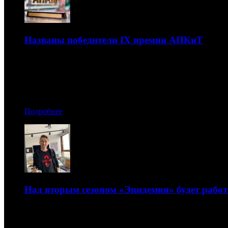
Названы победители IX премии АПКиТ
Лидером по числу наград стал сериал «Чики»
26.03.2021 19:30
Автор: Артур Чачелов
Подробнее
Над вторым сезоном «Эпидемии» будет работ
Режиссером проекта станет Дмитрий Тюрин
25.03.2021 14:00