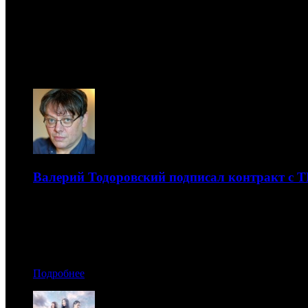
ТВ
06.08
Валерий Тодоровский подписал контракт с 
У канала появится право первым выбирать проекты от п
05.04.2021 16:40
Автор: Артур Чачелов
Подробнее