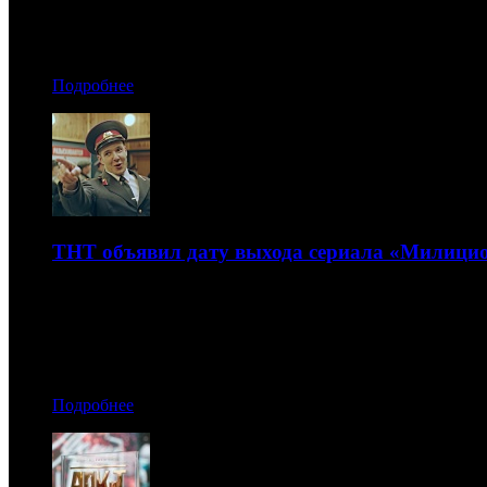
30.03.2021 18:10
Автор: Артур Чачелов
Подробнее
ТНТ объявил дату выхода сериала «Милицио
Это своеобразная предыстория хита «Полицейский с Руб
29.03.2021 11:10
Автор: Артур Чачелов
Подробнее