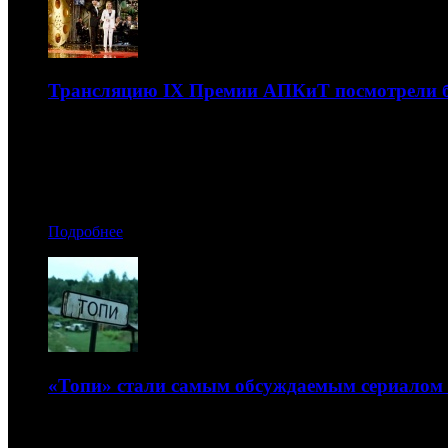
Трансляцию IX Премии АПКиТ посмотрели б
Вручение продюсерами профессиональных Призов состоял
31.03.2021 07:40
Автор: Артур Чачелов
Подробнее
«Топи» стали самым обсуждаемым сериалом
Платформа аналитики социальных медиа YouScan опубли