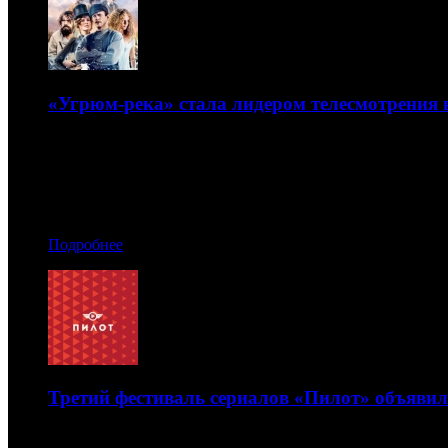
«Угрюм-река» стала лидером телесмотрения 
Проект транслировал Первый канал
05.04.2021 16:10
Автор: Артур Чачелов
Подробнее
Третий фестиваль сериалов «Пилот» объявил
И открыл отбор заявок