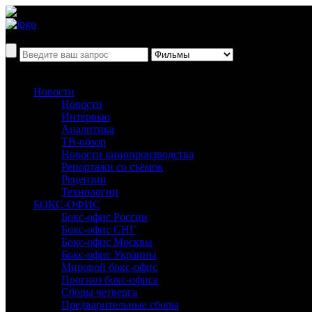
Новости
Новости
Интервью
Аналитика
ТВ-обзор
Новости кинопроизводства
Репортажи со съёмок
Рецензии
Технологии
БОКС-ОФИС
Бокс-офис России
Бокс-офис СНГ
Бокс-офис Москвы
Бокс-офис Украины
Мировой бокс-офис
Прогноз бокс-офиса
Сборы четверга
Предварительные сборы