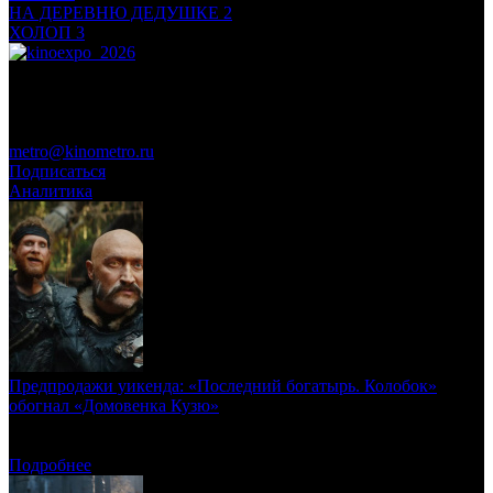
НА ДЕРЕВНЮ ДЕДУШКЕ 2
22 000 000
ХОЛОП 3
15 000 000
Подписка online
Хотите быть в курсе всех новостей, предлагаем Вам оформить
подписку на журналы и рассылки
metro@kinometro.ru
Подписаться
Аналитика
Предпродажи уикенда: «Последний богатырь. Колобок»
обогнал «Домовенка Кузю»
Сравниваем предстартовые показатели ключевых новинок с
конкурентами и референсами
Подробнее