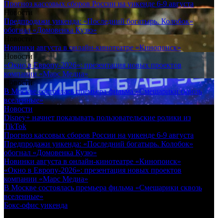
Прогноз кассовых сборов России на уикенде 6-9 августа
Новости
Предпродажи уикенда: «Последний богатырь. Колобок»
обогнал «Домовенка Кузю»
Новости
Новинки августа в онлайн-кинотеатре «Кинопоиск»
Новости
«Окно в Европу-2026»: презентация новых проектов
компании «Марс Медиа»
Новости
В Москве состоялась премьера фильма «Смешарики сквозь
вселенные»
Новости
Disney+ начнет показывать пользовательские ролики из
TikTok
Прогноз кассовых сборов России на уикенде 6-9 августа
Предпродажи уикенда: «Последний богатырь. Колобок»
обогнал «Домовенка Кузю»
Новинки августа в онлайн-кинотеатре «Кинопоиск»
«Окно в Европу-2026»: презентация новых проектов
компании «Марс Медиа»
В Москве состоялась премьера фильма «Смешарики сквозь
вселенные»
Бокс-офис уикенда
Показывать: