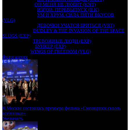
20 августа 2026
ОН МЕНЯ НЕ ЛЮБИТ (KNT)
24 сентября 2026
ИЗГОИ. ПЕРЕВЫПУСК (ILK)
30 сентября 2027
УМ И ХРУМ. СИЛА ПЯТИ ВКУСОВ
(VLG)
24 сентября 2026
ДЕВОЧКИ УЧАТСЯ БРИТЬСЯ (VRT)
08 апреля 2027
DUDLEY & THE INVASION OF THE SPACE
SLUGS (EXP)
07 января 2027
ТРЕВОЖНЫЕ ЛЮДИ (EXP)
10 декабря 2026
БУНКЕР (EXP)
17 июня 2027
WINGS OF FREEDOM (VLG)
Фотогалерея
В Москве состоялась премьера фильма «Смешарики сквозь
вселенные»
Увеличить