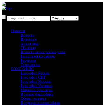
Новости
Новости
Интервью
Аналитика
ТВ-обзор
Новости кинопроизводства
Репортажи со съёмок
Рецензии
Технологии
БОКС-ОФИС
Бокс-офис России
Бокс-офис СНГ
Бокс-офис Москвы
Бокс-офис Украины
Мировой бокс-офис
Прогноз бокс-офиса
Сборы четверга
Предварительные сборы