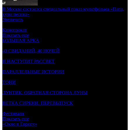
В Москве состоялся специальный показ мультфильма «Папа,
купи песика»
Увеличить
События
Кинопрокат
Показать еще
БОЛЬШАЯ АРКА
/ премьера
9 августа 2026
40 СВИДАНИЙ, 40 НОЧЕЙ
/ специальный показ
9 августа 2026
И НАСТУПИТ РАССВЕТ
/ премьера
16 августа 2026
ПАРАЛЛЕЛЬНЫЕ ИСТОРИИ
/ премьера
17 августа 2026
ТОНИ
/ пресс-показ
19 августа 2026
ЛУНТИК. ОБРАТНАЯ СТОРОНА ЛУНЫ
/ премьера
22 августа 2026
ВЕТКА СИРЕНИ. ПЕРЕВЫПУСК
/ премьера
26 августа 2026
Фестивали
Показать еще
«Окно в Европу»
/ фестиваль
4 августа 2026 - 9 августа 2026