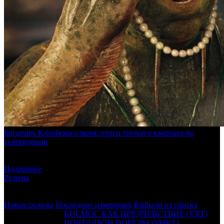
Богатырь Карибского моря: итоги третьего квартала на
телевидении
БК изучает, какие фильмы и сериалы россияне наиболее
активно смотрели с июля по сентябрь
Подробнее
Релизы
Показывать:
Новые релизы
Новые релизы
Последние изменения
Выбыли из списка
03 сентября 2026
КОСМОС КАК ПРЕДЧУВСТВИЕ (VRT)
03 сентября 2026
ПОЧТАЛЬОН ПОБЕДЫ (SMKT)