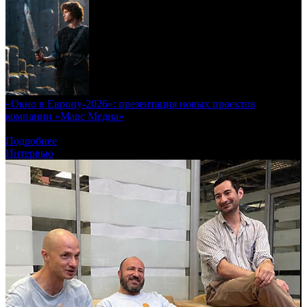
«Окно в Европу-2026»: презентация новых проектов
компании «Марс Медиа»
«Руслан и Людмила», адаптация «Вышка», триквел «Пальмы»
Подробнее
Интервью