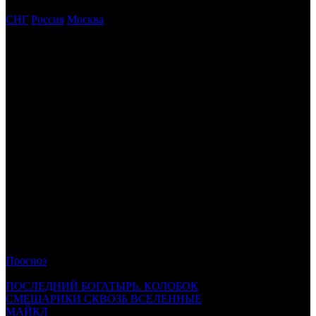
СНГ
СНГ
Россия
Москва
P 410 815 404
$ 5 234 651
ОДИССЕЯ
-
2026-07-23
P 45 952 863
$ 589 442
НА ДЕРЕВНЮ ДЕДУШКЕ 2
CP
2026-07-16
P 39 253 268
$ 553 643
МАЙКЛ
VLG
2026-05-28
P 25 965 828
$ 361 691
ХОЛОП 3
CP
2026-06-11
P 22 616 479
$ 290 104
ЗЛОВЕЩИЕ МЕРТВЕЦЫ: ПЕКЛО
VLG
2026-07-16
P 20 369 294
$ 266 614
МИНЬОНЫ И МОНСТРЫ
-
2026-07-09
Прогноз
Сборов за уикенд
06–09.08
ПОСЛЕДНИЙ БОГАТЫРЬ. КОЛОБОК
250 000 000
СМЕШАРИКИ СКВОЗЬ ВСЕЛЕННЫЕ
85 000 000
МАЙКЛ
25 000 000