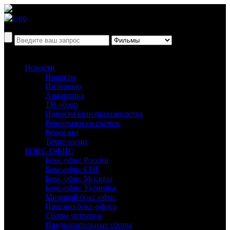
Новости
Новости
Интервью
Аналитика
ТВ-обзор
Новости кинопроизводства
Репортажи со съёмок
Рецензии
Технологии
БОКС-ОФИС
Бокс-офис России
Бокс-офис СНГ
Бокс-офис Москвы
Бокс-офис Украины
Мировой бокс-офис
Прогноз бокс-офиса
Сборы четверга
Предварительные сборы