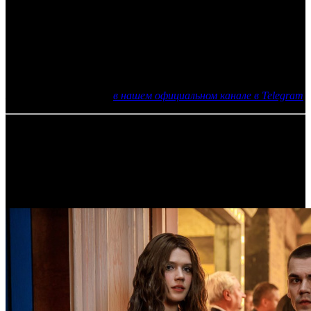
В списке фильмов Star Media, представленных на Amazon
Prime Video, также можно увидеть сериалы «Метод Фрейда»,
«Романовы», «Жизнь и приключения Мишки Япончика»,
«Анна Герман», «По законам военного времени»,
«Лермонтов» и другие.
Еще больше новостей
в нашем официальном канале в Telegram
11.06.2019 Автор: Артур Чачелов
Источник: Star Media
Самое читаемое