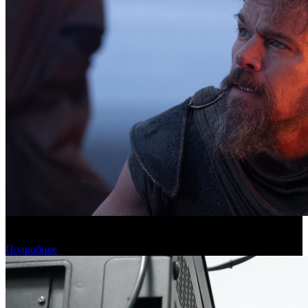
Касса четверга: пиратские релизы лидируют третью неделю
подряд
Подробнее