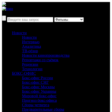
Новости
Новости
Интервью
Аналитика
ТВ-обзор
Новости кинопроизводства
Репортажи со съёмок
Рецензии
Технологии
БОКС-ОФИС
Бокс-офис России
Бокс-офис СНГ
Бокс-офис Москвы
Бокс-офис Украины
Мировой бокс-офис
Прогноз бокс-офиса
Сборы четверга
Предварительные сборы