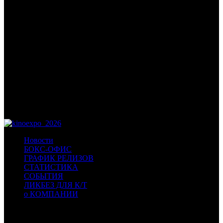
отрасли, будет происходить с жанром в скором времени.
В рубрике «Разговор начистоту» глава Кинокомпании СТВ и
председатель правления Ассоциации продюсеров кино и
телевидения Сергей Сельянов рассказал БК о перспективах
сказочного жанра в российском прокате, текущем состоянии
киноиндустрии, своих будущих релизах и об ожиданиях
накануне вручения премии АПКиТ.
ОСТАВАЙТЕСЬ С НАМИ – БУДЕТ ИНТЕРЕСНО!
Ваш «Бюллетень»
Новости
БОКС-ОФИС
ГРАФИК РЕЛИЗОВ
СТАТИСТИКА
СОБЫТИЯ
ЛИКБЕЗ ДЛЯ К/Т
о КОМПАНИИ
Профессиональное издание о кинопрокате.
© 2012-2026