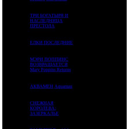
ТРИ БОГАТЫРЯ И
4
4
НАСЛЕДНИЦА
NKI
2
ПРЕСТОЛА
5
2
ЕЛКИ ПОСЛЕДНИЕ
BZL / FOX
2
МЭРИ ПОППИНС
6
-
ВОЗВРАЩАЕТСЯ
WDSSPR
1
Mary Poppins Returns
7
5
АКВАМЕН
Aquaman
CAO
4
СНЕЖНАЯ
8
-
КОРОЛЕВА:
CP
1
ЗАЗЕРКАЛЬЕ