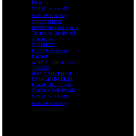
Built
МУЛЬТ В КИНО.
16
-
MVK
1
2
ВЫПУСК № 88
УНЕСЕННЫЕ
17
12
ПРИЗРАКАМИ
Sen to
PNR
2
Chihiro no kamikakushi
ХРОНИКИ
ХИЩНЫХ
18
10
UPI
5
ГОРОДОВ
Mortal
Engines
ФАНТАСТИЧЕСКИЕ
ТВАРИ:
ПРЕСТУПЛЕНИЯ
19
15
CAO
8
ГРИН-ДЕ-ВАЛЬДА
Fantastic Beasts: The
Crimes of Grindelwald
МУЛЬТ В КИНО.
20
14
MVK
3
3
ВЫПУСК № 87
ИТОГО ТОП-10:
ИТОГО ТОП-20: