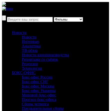
Новости
Новости
Интервью
Аналитика
ТВ-обзор
Новости кинопроизводства
Репортажи со съёмок
Рецензии
Технологии
БОКС-ОФИС
Бокс-офис России
Бокс-офис СНГ
Бокс-офис Москвы
Бокс-офис Украины
Мировой бокс-офис
Прогноз бокс-офиса
Сборы четверга
Предварительные сборы