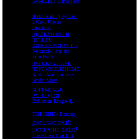
9
6
БАМБЛБИ
Bumblebee
CPP
4
ЖИЛ-БЫЛ ДЭДПУЛ
10
-
2
Once Upon a
FOX
1
Deadpool
ЩЕЛКУНЧИК И
ЧЕТЫРЕ
11
8
КОРОЛЕВСТВА
The
WDSSPR
5
Nutcracker and the
Four Realms
ЧЕЛОВЕК-ПАУК:
ЧЕРЕЗ ВСЕЛЕННЫЕ
12
7
WDSSPR
4
Spider-Man: Into the
Spider-Verse
БОГЕМСКАЯ
13
11
РАПСОДИЯ
FOX
10
Bohemian Rhapsody
1
14
-
PRGK
1
ПИРСИНГ
Piercing
ДОМ, КОТОРЫЙ
1
ПОСТРОИЛ ДЖЕК
15
13
RWV / AOF
5
The House That Jack