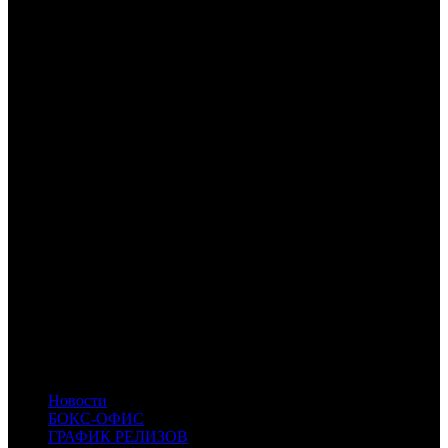
Примечание:
1
по данным с ЕАИС
2
по данным с comScore
3
по данным ЕАИС
Расшифровка названий компаний-дистрибьюторов:
CP
Централ Партнершип
CRP
КарроПрокат
UPI
UPI
NKI
Наше кино
BZL
Bazelevs
FOX
Fox
WDSSPR
WDSSPR
CAO
Каро Премьер
CPP
Централ Партнершип Paramount
PRGK
Престиж Кино
RWV
Russian World Vision
AOF
A-One Films
MVK
MVK
PNR
Пионер
Новости
БОКС-ОФИС
ГРАФИК РЕЛИЗОВ