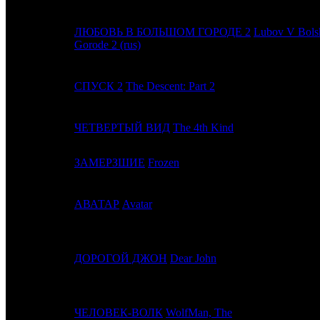
ЛЮБОВЬ В БОЛЬШОМ ГОРОДЕ 2
Lubov V Bol
4
3
Gorode 2 (rus)
5
-
СПУСК 2
The Descent: Part 2
6
-
ЧЕТВЕРТЫЙ ВИД
The 4th Kind
7
-
ЗАМЕРЗШИЕ
Frozen
8
6
АВАТАР
Avatar
9
4
ДОРОГОЙ ДЖОН
Dear John
10
5
ЧЕЛОВЕК-ВОЛК
WolfMan, The