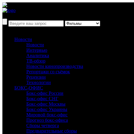
Новости
Новости
Интервью
Аналитика
ТВ-обзор
Новости кинопроизводства
Репортажи со съёмок
Рецензии
Технологии
БОКС-ОФИС
Бокс-офис России
Бокс-офис СНГ
Бокс-офис Москвы
Бокс-офис Украины
Мировой бокс-офис
Прогноз бокс-офиса
Сборы четверга
Предварительные сборы