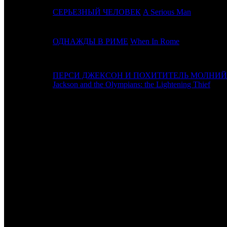
18
14
СЕРЬЕЗНЫЙ ЧЕЛОВЕК
A Serious Man
19
13
ОДНАЖДЫ В РИМЕ
When In Rome
ПЕРСИ ДЖЕКСОН И ПОХИТИТЕЛЬ МОЛНИЙ
20
12
Jackson and the Olympians: the Lightening Thief
ИТОГО ТОП-10:
ИТОГО ТОП-20:
Расшифровка названий компаний-дистрибьюторов:
WDSSPR
WDSSPR
CP
Централ Партнершип
UPI
UPI
LEO
Леона
LUX
Люксор
TFD
Top Film Distribution
FOX
Fox
PRD
Парадиз
AGK / PF