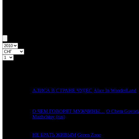
Бокс-офис СНГ
Уикенд СНГ №11 11.03.10 - 14.03.10
Топ-20
Уикенд России
ПРЕД.
№
Название
НЕДЕЛЯ
1
1
АЛИСА В СТРАНЕ ЧУДЕС
Alice In WonderLand
О ЧЕМ ГОВОРЯТ МУЖЧИНЫ…
O Chem Govori
2
2
Muzhchiny (rus)
3
-
НЕ БРАТЬ ЖИВЫМ
Green Zone