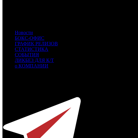
CAE
Каскад фильм
CPP
Централ Партнершип Paramount
NKI
Наше кино
CPCL
CP Classic
Новости
БОКС-ОФИС
ГРАФИК РЕЛИЗОВ
СТАТИСТИКА
СОБЫТИЯ
ЛИКБЕЗ ДЛЯ К/Т
о КОМПАНИИ
Профессиональное издание о кинопрокате.
© 2012-2026
Телефон / факс +7-495-785-62-82