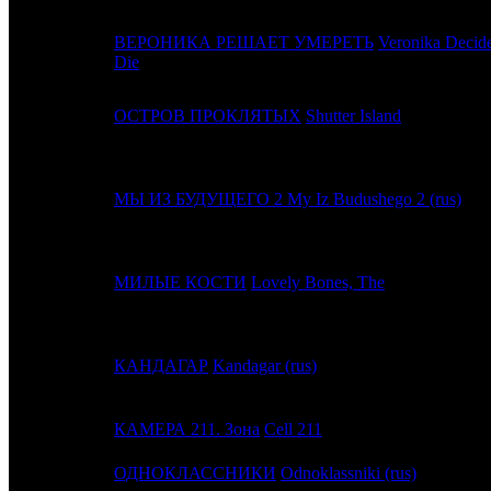
ВЕРОНИКА РЕШАЕТ УМЕРЕТЬ
Veronika Decid
11
-
Die
12
8
ОСТРОВ ПРОКЛЯТЫХ
Shutter Island
13
7
МЫ ИЗ БУДУЩЕГО 2
My Iz Budushego 2 (rus)
14
9
МИЛЫЕ КОСТИ
Lovely Bones, The
15
10
КАНДАГАР
Kandagar (rus)
16
11
КАМЕРА 211. Зона
Cell 211
17
-
ОДНОКЛАССНИКИ
Odnoklassniki (rus)