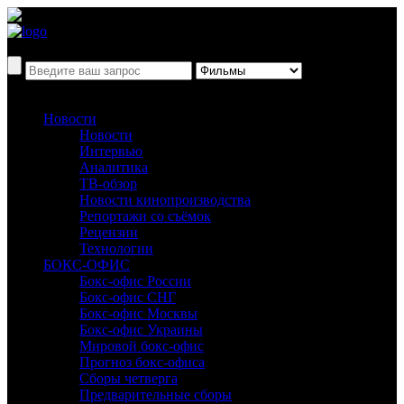
Новости
Новости
Интервью
Аналитика
ТВ-обзор
Новости кинопроизводства
Репортажи со съёмок
Рецензии
Технологии
БОКС-ОФИС
Бокс-офис России
Бокс-офис СНГ
Бокс-офис Москвы
Бокс-офис Украины
Мировой бокс-офис
Прогноз бокс-офиса
Сборы четверга
Предварительные сборы