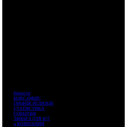
3
по данным Rentrak
Расшифровка названий компаний-дистрибьюторов:
WDSSPR
WDSSPR
CP
Централ Партнершип
FOX
Fox
UPI
UPI
ART
Артхаус
PRD
Парадиз
NVF
Невафильм Emotion
MVK
MVK
AOF
A-One Films
CPRG
Cinema Prestige
COOL
CoolConnections
BTF
BTF
- Beat Films
CDK
CDK
- Центр документального кино
PRMK
PRMK
- Премьер-Кинопрокат
SMKT
SMKT
- Самокат
Новости
БОКС-ОФИС
ГРАФИК РЕЛИЗОВ
СТАТИСТИКА
СОБЫТИЯ
ЛИКБЕЗ ДЛЯ К/Т
о КОМПАНИИ