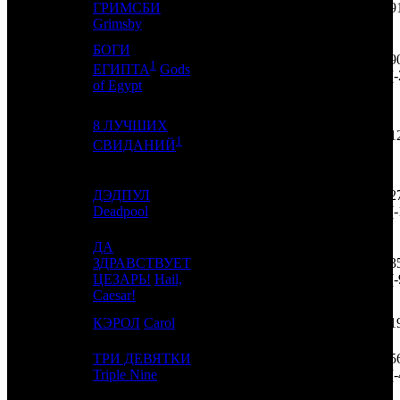
3
-
ГРИМСБИ
WDSSPR
1
9
Grimsby
БОГИ
9
1
4
2
CP
3
ЕГИПТА
Gods
(
of Egypt
8 ЛУЧШИХ
5
3
CP
2
1
1
СВИДАНИЙ
ДЭДПУЛ
2
6
5
FOX
5
Deadpool
(
ДА
ЗДРАВСТВУЕТ
3
7
4
UPI
2
ЦЕЗАРЬ!
Hail,
(-
Caesar!
8
-
КЭРОЛ
Carol
ART
1
1
ТРИ ДЕВЯТКИ
5
9
7
PRD
2
Triple Nine
(