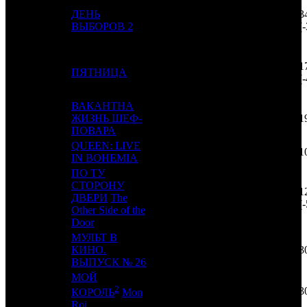
ДЕНЬ
3
10
8
UPI
4
ВЫБОРОВ 2
(
1
11
6
ПЯТНИЦА
CP
3
(
ВАКАНТНА
12
-
ЖИЗНЬ ШЕФ-
PRD
1
1
ПОВАРА
QUEEN: LIVE
13
-
NVF
1
1
IN BOHEMIA
ПО ТУ
СТОРОНУ
1
14
9
ДВЕРИ
The
FOX
3
(
Other Side of the
Door
МУЛЬТ В
15
16
КИНО.
MVK
2
3
ВЫПУСК № 26
МОЙ
2
16
14
AOF
4
3
КОРОЛЬ
Mon
Roi