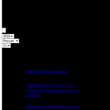
Бокс-офис России
Уикенд России №11 10.03.16 - 13.03.16
Топ-20
Уикенд России
ПРЕД.
ДИСТРИБЬЮ
№
Название
НЕДЕЛЯ
НЕД.
1
1
ЗВЕРОПОЛИС
Zootopia
WDSSPR
ДИВЕРГЕНТ. ГЛАВА 3: ЗА
1
2
-
CP
СТЕНОЙ
The Divergent Series:
Allegiant
3
-
БРАТЬЯ ИЗ ГРИМСБИ
Grimsby
WDSSPR