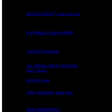
1
4
2
CP
БОГИ ЕГИПТА
Gods of Egypt
1
5
3
CP
8 ЛУЧШИХ СВИДАНИЙ
6
5
ДЭДПУЛ
Deadpool
FOX
ДА ЗДРАВСТВУЕТ ЦЕЗАРЬ!
7
4
UPI
Hail, Caesar!
8
-
КЭРОЛ
Carol
ART
9
7
ТРИ ДЕВЯТКИ
Triple Nine
PRD
10
8
ДЕНЬ ВЫБОРОВ 2
UPI