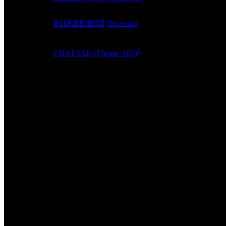
19
11
ВЫЖИВШИЙ
Revenant
FOX
3
20
-
COOL
СПАРТАК (Theatre HD)
ИТОГО ТОП-10:
ИТОГО ТОП-20:
Также 10.03.16 стартовали:
BRAINSTORM: МЕЖДУ БЕРЕГАМИ /
(BTF)
и собрал 27 экра
САХАР /
That Sugar
(CDK)
и собрал 22 экранами 410 290 руб. 
МИЛЫЙ ХАНС, ДОРОГОЙ ПЕТР /
(PRMK)
и собрал 39 экран
СЕМЕЙНЫЕ ХЛОПОТЫ /
(SMKT)
и собрал 5 экранами 104 43
Примечание:
1
к/т по данным Рентрак
2
по данным ЕАИС
3
по данным Rentrak