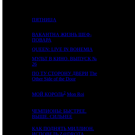
11
6
ПЯТНИЦА
CP
ВАКАНТНА ЖИЗНЬ ШЕФ-
12
-
PRD
ПОВАРА
13
-
QUEEN: LIVE IN BOHEMIA
NVF
МУЛЬТ В КИНО. ВЫПУСК №
14
16
MVK
26
ПО ТУ СТОРОНУ ДВЕРИ
The
15
9
FOX
Other Side of the Door
2
16
14
AOF
МОЙ КОРОЛЬ
Mon Roi
ЧЕМПИОНЫ: БЫСТРЕЕ.
17
10
FOX
ВЫШЕ. СИЛЬНЕЕ
КАК ПОДНЯТЬ МИЛЛИОН.
18
-
CPRG
ИСПОВЕДЬ Z@DROTA