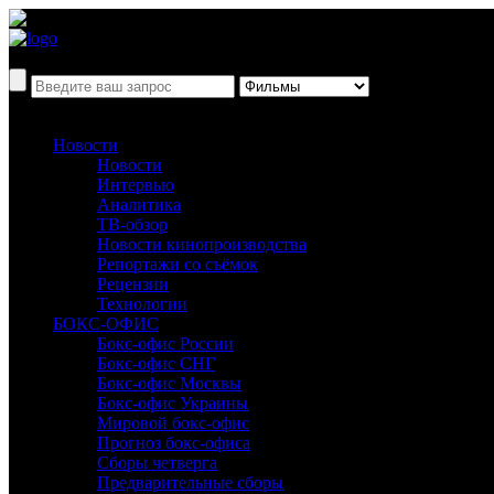
Новости
Новости
Интервью
Аналитика
ТВ-обзор
Новости кинопроизводства
Репортажи со съёмок
Рецензии
Технологии
БОКС-ОФИС
Бокс-офис России
Бокс-офис СНГ
Бокс-офис Москвы
Бокс-офис Украины
Мировой бокс-офис
Прогноз бокс-офиса
Сборы четверга
Предварительные сборы