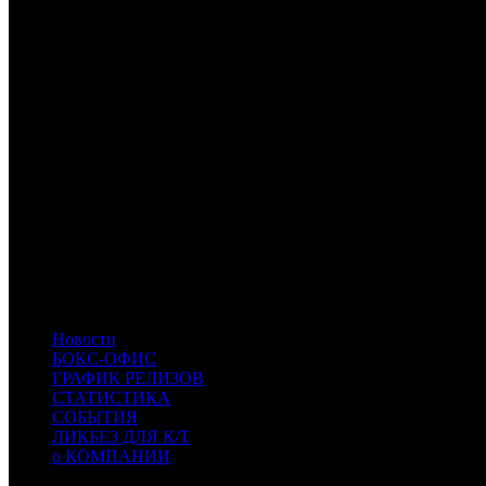
Расшифровка названий компаний-дистрибьюторов:
WDSSPR
WDSSPR
CP
Централ Партнершип
FOX
Fox
UPI
UPI
ART
Артхаус
PRD
Парадиз
NVF
Невафильм Emotion
MVK
MVK
AOF
A-One Films
CPRG
Cinema Prestige
COOL
CoolConnections
BTF
BTF
- Beat Films
CDK
CDK
- Центр документального кино
PRMK
PRMK
- Премьер-Кинопрокат
SMKT
SMKT
- Самокат
Новости
БОКС-ОФИС
ГРАФИК РЕЛИЗОВ
СТАТИСТИКА
СОБЫТИЯ
ЛИКБЕЗ ДЛЯ К/Т
о КОМПАНИИ