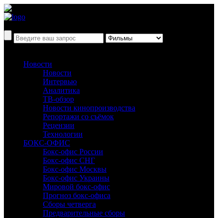
Новости
Новости
Интервью
Аналитика
ТВ-обзор
Новости кинопроизводства
Репортажи со съёмок
Рецензии
Технологии
БОКС-ОФИС
Бокс-офис России
Бокс-офис СНГ
Бокс-офис Москвы
Бокс-офис Украины
Мировой бокс-офис
Прогноз бокс-офиса
Сборы четверга
Предварительные сборы