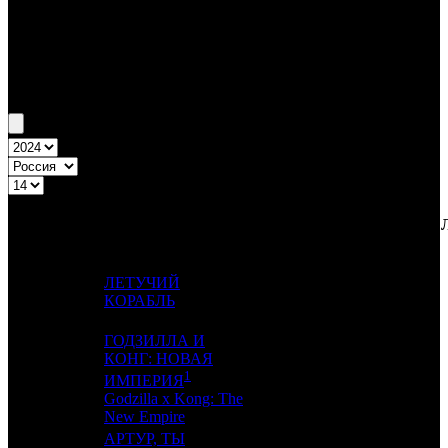
Бокс-офис России
Уикенд России №14 4.04.24 - 7.04.24
Топ-20
Уикенд России
ПРЕД.
ДИСТРИБЬЮТОР
№
Название
НЕДЕ
НЕДЕЛЯ
НЕД.
ЛЕТУЧИЙ
1
1
NKI
3
КОРАБЛЬ
ГОДЗИЛЛА И
КОНГ: НОВАЯ
1
2
-
-
1
ИМПЕРИЯ
Godzilla x Kong: The
New Empire
АРТУР, ТЫ