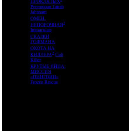
16
-
KNLG
1
ПРОКЛЯТЫХ
Perempuan Tanah
Jahanam
ОМЕН.
2
17
11
GF
3
НЕПОРОЧНАЯ
Immaculate
СКАЗКИ
18
12
NMG
2
ГОФМАНА
ОХОТА НА
2
19
-
PNR
1
КИЛЛЕРА
Cult
Killer
КРУТЫЕ ЯЙЦА:
МИССИЯ
20
10
VLG
3
«ПИНГВИН»
Frozen Rescue
ИТОГО ТОП-10:
ИТОГО ТОП-20:
Также 4.04.24 стартовали: