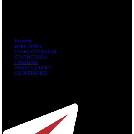
KNLG
Кинологистика
GF
Global Film
PNR
Пионер
CIPA
CIPA
- Cinema Park Distribution
PLK
PLK
- ПилотКино
RUR
RUR
- Русский Репортаж
Новости
БОКС-ОФИС
ГРАФИК РЕЛИЗОВ
СТАТИСТИКА
СОБЫТИЯ
ЛИКБЕЗ ДЛЯ К/Т
о КОМПАНИИ
Профессиональное издание о кинопрокате.
© 2012-2026
Телефон / факс +7-495-785-62-82