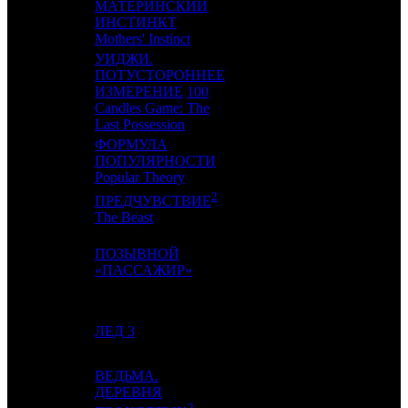
МАТЕРИНСКИЙ
10
5
ИНСТИНКТ
VLG
2
Mothers' Instinct
УИДЖИ.
ПОТУСТОРОННЕЕ
11
6
ИЗМЕРЕНИЕ
100
EXP
2
Candles Game: The
Last Possession
ФОРМУЛА
12
-
ПОПУЛЯРНОСТИ
NMG
1
Popular Theory
2
ПРЕДЧУВСТВИЕ
13
-
CPF
1
The Beast
ПОЗЫВНОЙ
14
8
AK
4
«ПАССАЖИР»
15
9
ЛЕД 3
NMG
8
ВЕДЬМА.
ДЕРЕВНЯ
2