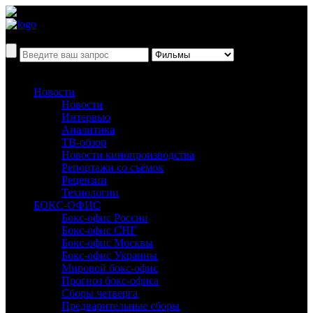
Новости
Новости
Интервью
Аналитика
ТВ-обзор
Новости кинопроизводства
Репортажи со съёмок
Рецензии
Технологии
БОКС-ОФИС
Бокс-офис России
Бокс-офис СНГ
Бокс-офис Москвы
Бокс-офис Украины
Мировой бокс-офис
Прогноз бокс-офиса
Сборы четверга
Предварительные сборы