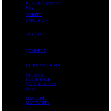
2
3
17
PRD
1
КОРОЛЬ
Arthur the
King
ЗОЛОТО
4
-
CRP
1
2
УМАЛЬТЫ
5
4
ОНЕГИН
AK
5
6
-
ДОМОВОЙ
NKI
1
7
3
НЕНОРМАЛЬНЫЙ
CP
2
ХИТМЕН.
ПОСЛЕДНЕЕ
8
-
AK
1
ДЕЛО
Knox Goes
Away
МАСТЕР И
9
7
AK
11
МАРГАРИТА