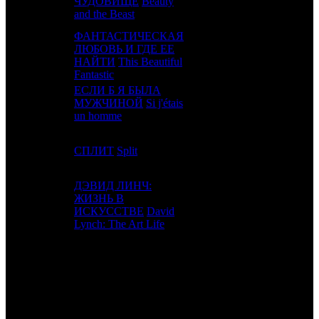
16
10
ЧУДОВИЩЕ
Beauty
WDSSPR
6
and the Beast
ФАНТАСТИЧЕСКАЯ
ЛЮБОВЬ И ГДЕ ЕЕ
17
12
CPF
2
НАЙТИ
This Beautiful
Fantastic
ЕСЛИ Б Я БЫЛА
18
-
МУЖЧИНОЙ
Si j'étais
RUR
1
un homme
19
13
СПЛИТ
Split
UPI
6
ДЭВИД ЛИНЧ:
ЖИЗНЬ В
20
20
ART
2
ИСКУССТВЕ
David
Lynch: The Art Life
ИТОГО ТОП-10:
ИТОГО ТОП-20:
Примечание:
1
к/т по данным comScore