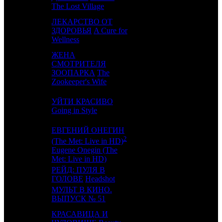
The Lost Village
ЛЕКАРСТВО ОТ
10
7
ЗДОРОВЬЯ
A Cure for
FOX
4
Wellness
ЖЕНА
СМОТРИТЕЛЯ
11
9
EXP
2
ЗООПАРКА
The
Zookeeper's Wife
УЙТИ КРАСИВО
12
6
CAO
3
Going in Style
ЕВГЕНИЙ ОНЕГИН
2
(The Met: Live in HD)
13
-
COOL
1
Eugene Onegin (The
Met: Live in HD)
РЕЙД: ПУЛЯ В
14
-
CPRG
1
ГОЛОВЕ
Headshot
МУЛЬТ В КИНО.
15
14
MVK
2
ВЫПУСК № 51
КРАСАВИЦА И