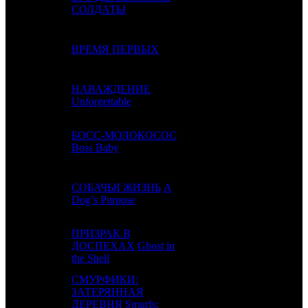
СОЛДАТЫ
4
2
ВРЕМЯ ПЕРВЫХ
BZL / FOX
3
НАВАЖДЕНИЕ
5
-
CAO
1
Unforgettable
БОСС-МОЛОКОСОС
6
3
FOX
5
Boss Baby
СОБАЧЬЯ ЖИЗНЬ
A
7
8
UPI
4
Dog’s Purpose
ПРИЗРАК В
8
5
ДОСПЕХАХ
Ghost in
CPP
4
the Shell
СМУРФИКИ:
ЗАТЕРЯННАЯ
9
4
WDSSPR
4
ДЕРЕВНЯ
Smurfs: