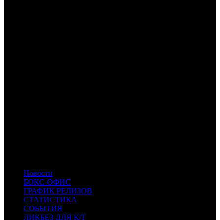
2
по данным ComScore
Расшифровка названий компаний-дистрибьюторов:
UPI
UPI
CP
Централ Партнершип
NKI
Наше кино
BZL
Bazelevs
FOX
Fox
CAO
Каро Премьер
CPP
Централ Партнершип Paramount
WDSSPR
WDSSPR
EXP
Экспонента Фильм
COOL
COOL
- CoolConnections
CPRG
Cinema Prestige
MVK
MVK
CPF
Capella Film
RUR
Русский Репортаж
ART
Артхаус
PLK
PLK
- ПилотКино
Новости
БОКС-ОФИС
ГРАФИК РЕЛИЗОВ
СТАТИСТИКА
СОБЫТИЯ
ЛИКБЕЗ ДЛЯ К/Т