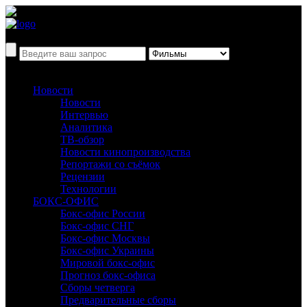
Новости
Новости
Интервью
Аналитика
ТВ-обзор
Новости кинопроизводства
Репортажи со съёмок
Рецензии
Технологии
БОКС-ОФИС
Бокс-офис России
Бокс-офис СНГ
Бокс-офис Москвы
Бокс-офис Украины
Мировой бокс-офис
Прогноз бокс-офиса
Сборы четверга
Предварительные сборы