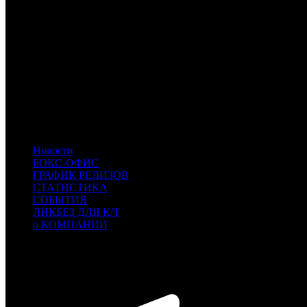
ИТОГО ТОП-10:
Расшифровка названий компаний-дистрибьюторов:
BV
Buena Vista
PNT
Pantelion
Par.
Paramount
STX
STX Entertainment
WB
Warner Bros.
Focus
Focus Features
Uni.
Universal
FOX
Fox
Новости
БОКС-ОФИС
ГРАФИК РЕЛИЗОВ
СТАТИСТИКА
СОБЫТИЯ
ЛИКБЕЗ ДЛЯ К/Т
о КОМПАНИИ
Профессиональное издание о кинопрокате.
© 2012-2026
Телефон / факс +7-495-785-62-82