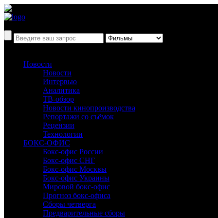
Новости
Новости
Интервью
Аналитика
ТВ-обзор
Новости кинопроизводства
Репортажи со съёмок
Рецензии
Технологии
БОКС-ОФИС
Бокс-офис России
Бокс-офис СНГ
Бокс-офис Москвы
Бокс-офис Украины
Мировой бокс-офис
Прогноз бокс-офиса
Сборы четверга
Предварительные сборы