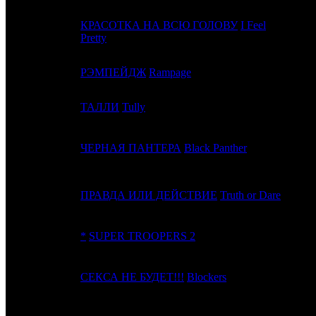
КРАСОТКА НА ВСЮ ГОЛОВУ
I Feel
4
3
STX
Pretty
5
4
РЭМПЕЙДЖ
Rampage
WB
6
-
ТАЛЛИ
Tully
Focu
7
5
ЧЕРНАЯ ПАНТЕРА
Black Panther
BV
8
8
ПРАВДА ИЛИ ДЕЙСТВИЕ
Truth or Dare
Uni.
9
6
*
SUPER TROOPERS 2
FOX
10
9
СЕКСА НЕ БУДЕТ!!!
Blockers
Uni.