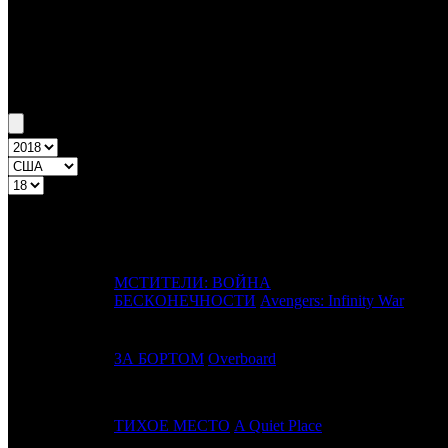
Бокс-офис США
Уикенд США №18 4.05.18 - 6.05.18
Топ-10
Уикенд России
ПРЕД.
ДИ
№
Название
НЕДЕЛЯ
МСТИТЕЛИ: ВОЙНА
1
1
BV
БЕСКОНЕЧНОСТИ
Avengers: Infinity War
2
-
ЗА БОРТОМ
Overboard
PNT
3
2
ТИХОЕ МЕСТО
A Quiet Place
Par.