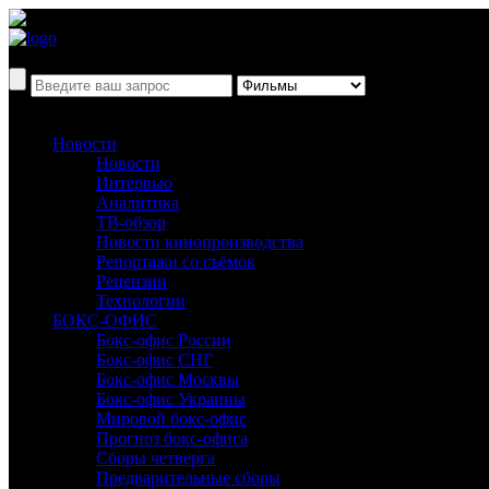
Новости
Новости
Интервью
Аналитика
ТВ-обзор
Новости кинопроизводства
Репортажи со съёмок
Рецензии
Технологии
БОКС-ОФИС
Бокс-офис России
Бокс-офис СНГ
Бокс-офис Москвы
Бокс-офис Украины
Мировой бокс-офис
Прогноз бокс-офиса
Сборы четверга
Предварительные сборы