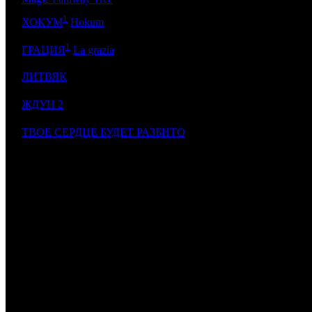
1
6
CPF
ХОКУМ
Hokum
1
7
AOF
ГРАЦИЯ
La grazia
8
ЛИТВЯК
AK
9
ЖДУН 2
NKI
10
ТВОЕ СЕРДЦЕ БУДЕТ РАЗБИТО
AK
ИТОГО ТОП-10:
Примечание:
1
по данным comScore
Расшифровка названий компаний-дистрибьюторов:
NKI
NKI
- Наше кино
VLG
VLG
- Вольга
CAO
Каро Премьер
CP
Централ Партнершип
AK
Атмосфера Кино
CPF
Capella Film
AOF
A-One Films
NMG
NMG
- НМГ Кинопрокат