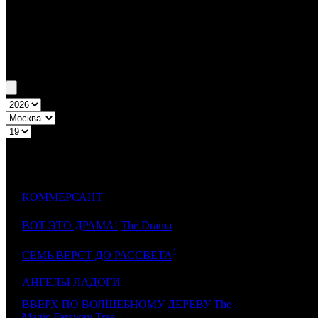
Бокс-офис Москва
Уикенд Москва №19 7.05.26 - 10.05.26
Топ-10
Уикенд России
ДИСТРИБЬ
№
Название
НЕД.
1
КОММЕРСАНТ
NKI
2
ВОТ ЭТО ДРАМА!
The Drama
VLG
1
3
CAO
СЕМЬ ВЕРСТ ДО РАССВЕТА
4
АНГЕЛЫ ЛАДОГИ
CP
ВВЕРХ ПО ВОЛШЕБНОМУ ДЕРЕВУ
The
5
AK
Magic Faraway Tree