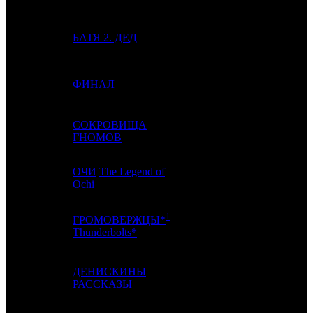
4
3
БАТЯ 2. ДЕД
CP
6
5
-
ФИНАЛ
AK
1
СОКРОВИЩА
6
4
NKI
2
ГНОМОВ
ОЧИ
The Legend of
7
9
EXP
1
Ochi
1
ГРОМОВЕРЖЦЫ*
8
6
-
2
Thunderbolts*
ДЕНИСКИНЫ
9
5
AK
3
РАССКАЗЫ