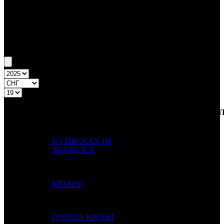
Бокс-офис СНГ
Уикенд СНГ №19 8.05.25 - 11.05.25
Топ-20
Уикенд России
ПРЕД.
ДИСТРИБЬЮТОР
№
Название
НЕДЕ
НЕДЕЛЯ
НЕД.
В СПИСКАХ НЕ
1
1
CP
2
ЗНАЧИЛСЯ
2
2
КРАКЕН
CP
4
3
-
ГРУППА КРОВИ
CP
1