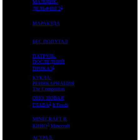
МАЛЬЧИК-
10
-
CAO
1
2
ДЕЛЬФИН 2
11
7
МАРАКУДА
VLG
2
12
-
БЕС ПОПУТАЛ
VLG
1
ПАТРУЛЬ.
ПОСЛЕДНИЙ
13
11
KAP
3
1
ПРИКАЗ
КУКЛА:
14
-
РЕИНКАРНАЦИЯ
NKI
1
The Companion
ОНО. НОВАЯ
15
8
KNLG
3
2
ГЛАВА
It Feeds
MINECRAFT В
16
14
-
6
3
КИНО
Minecraft
АСТРАЛ.