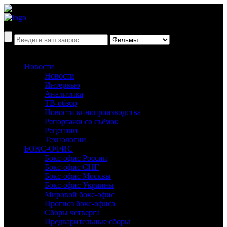
Новости
Новости
Интервью
Аналитика
ТВ-обзор
Новости кинопроизводства
Репортажи со съёмок
Рецензии
Технологии
БОКС-ОФИС
Бокс-офис России
Бокс-офис СНГ
Бокс-офис Москвы
Бокс-офис Украины
Мировой бокс-офис
Прогноз бокс-офиса
Сборы четверга
Предварительные сборы