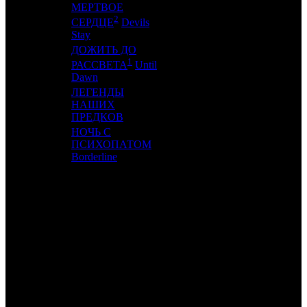
МЕРТВОЕ
17
-
KNLG
1
2
СЕРДЦЕ
Devils
Stay
ДОЖИТЬ ДО
1
18
15
-
3
РАССВЕТА
Until
Dawn
ЛЕГЕНДЫ
19
10
НАШИХ
AK
2
ПРЕДКОВ
НОЧЬ С
20
13
ПСИХОПАТОМ
VLG
2
Borderline
ИТОГО ТОП-10:
ИТОГО ТОП-20:
Примечание:
1
по данным comScore
2
по данным ЕАИС
3
Сборы в СНГ по данным Comscore. Также учтены
суммированные сборы короткометражных и документальных
фильмов, которые демонстрируются в России рамках т.н.