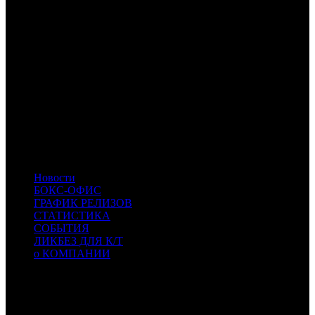
предсеансового обслуживания, по данным ЕАИС.
Расшифровка названий компаний-дистрибьюторов:
CP
Централ Партнершип
AK
Атмосфера Кино
NKI
Наше кино
EXP
Экспонента Фильм
-
-
CAO
Каро Премьер
VLG
Вольга
KAP
KAP
- КИНО.АРТ.ПРО
KNLG
Кинологистика
UNID
UNID
- U Films
KNT
KNT
- Кинотайм
Новости
БОКС-ОФИС
ГРАФИК РЕЛИЗОВ
СТАТИСТИКА
СОБЫТИЯ
ЛИКБЕЗ ДЛЯ К/Т
о КОМПАНИИ
Профессиональное издание о кинопрокате.
© 2012-2026
Телефон / факс +7-495-785-62-82