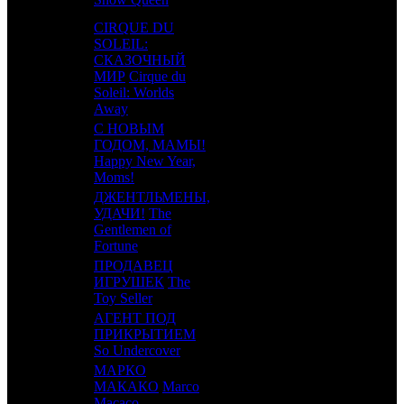
CIRQUE DU
SOLEIL:
СКАЗОЧНЫЙ
9
8
CPP
3
МИР
Cirque du
Soleil: Worlds
Away
С НОВЫМ
ГОДОМ, МАМЫ!
10
5
CRP
3
Happy New Year,
Moms!
ДЖЕНТЛЬМЕНЫ,
УДАЧИ!
The
11
6
BZL
3
Gentlemen of
Fortune
ПРОДАВЕЦ
12
-
ИГРУШЕК
The
NKI
1
Toy Seller
АГЕНТ ПОД
13
-
ПРИКРЫТИЕМ
WST
1
So Undercover
МАРКО
14
10
МАКАКО
Marco
LUX
3
Macaco