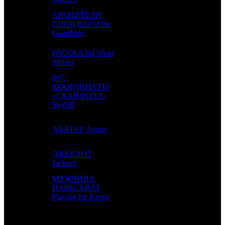
ХРАНИТЕЛИ
15
12
СНОВ
Rise of the
CPP
8
Guardians
РАССКАЗЫ
Short
16
17
WDSSPR
9
Stories
007:
КООРДИНАТЫ
17
14
WDSSPR
12
«СКАЙФОЛЛ»
Skyfall
18
22
АВАТАР
Avatar
-
161
ДЖЕКПОТ
19
20
CWF
3
Jackpot
МУЖЧИНА
20
16
НАРАСХВАТ
UPI
6
Playing for Keeps
ИТОГО ТОП-10: