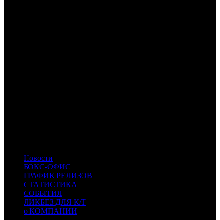
ИТОГО ТОП-20:
Расшифровка названий компаний-дистрибьюторов:
FOX
Fox
CRP
КарроПрокат
CPP
Централ Партнершип Paramount
UPI
UPI
NKI
Наше кино
CAO
Каро Премьер
PRD
Парадиз
BZL
Bazelevs
WST
West
LUX
Люксор
WDSSPR
WDSSPR
-
-
CWF
Кино без границ
Новости
БОКС-ОФИС
ГРАФИК РЕЛИЗОВ
СТАТИСТИКА
СОБЫТИЯ
ЛИКБЕЗ ДЛЯ К/Т
о КОМПАНИИ