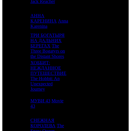
Jack Reacher
АННА
4
9
КАРЕНИНА
Anna
UPI
1
Karenina
ТРИ БОГАТЫРЯ
НА ДАЛЬНИХ
5
1
БЕРЕГАХ
The
NKI
3
Three Bogatyrs on
the Distant Shores
ХОББИТ:
НЕЖДАННОЕ
ПУТЕШЕСТВИЕ
6
3
CAO
4
The Hobbit: An
Unexpected
Journey
МУВИ 43
Movie
7
4
PRD
2
43
СНЕЖНАЯ
8
7
КОРОЛЕВА
The
BZL
2
Snow Queen