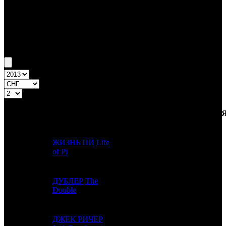
Бокс-офис СНГ
Уикенд СНГ №2 10.01.13 - 13.01.13
Топ-20
Уикенд России
ПРЕД.
ДИСТРИБЬЮТОР
№
Название
НЕДЕЛ
НЕДЕЛЯ
НЕД.
ЖИЗНЬ ПИ
Life
1
2
FOX
2
of Pi
ДУБЛЕР
The
2
-
CRP
1
Double
ДЖЕК РИЧЕР
3
-
CPP
1