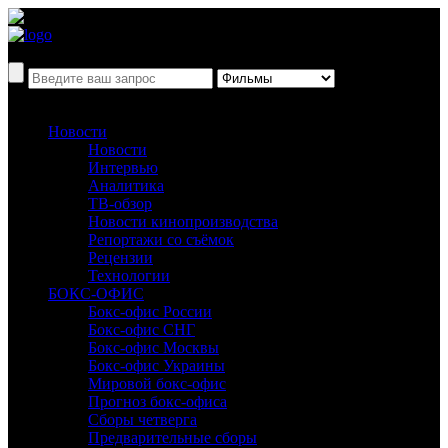
Новости
Новости
Интервью
Аналитика
ТВ-обзор
Новости кинопроизводства
Репортажи со съёмок
Рецензии
Технологии
БОКС-ОФИС
Бокс-офис России
Бокс-офис СНГ
Бокс-офис Москвы
Бокс-офис Украины
Мировой бокс-офис
Прогноз бокс-офиса
Сборы четверга
Предварительные сборы