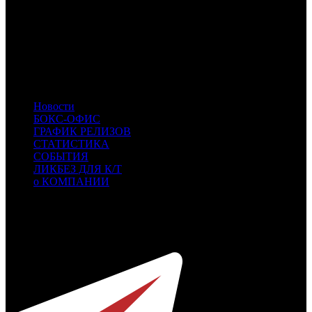
AK
Атмосфера Кино
NKI
Наше кино
PRD
Парадиз
CPF
Capella Film
GF
Global Film
KNLG
KNLG
- Кинологистика
MVK
MVK
- MVK
Новости
БОКС-ОФИС
ГРАФИК РЕЛИЗОВ
СТАТИСТИКА
СОБЫТИЯ
ЛИКБЕЗ ДЛЯ К/Т
о КОМПАНИИ
Профессиональное издание о кинопрокате.
© 2012-2026
Телефон / факс +7-495-785-62-82