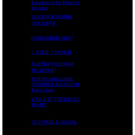
Kingdom of the Planet of
the Apes
ВООБРАЖАЕМЫЕ
4
-
-
1
2
ДРУЗЬЯ
If
3
5
-
CRP
1
ОГНЕННЫЙ ЛИС
6
-
7 ДНЕЙ, 7 НОЧЕЙ
NMG
1
РАЙ ПОД НОГАМИ
7
12
ABK
6
3
МАТЕРЕЙ
РЕИНКАРНАЦИЯ.
8
-
ДЕМОНЫ ЖЕЛАНИЙ
EXP
1
Bag of Lies
КАК Я ВСТРЕТИЛ ЕЕ
9
4
GORK / AK
2
МАМУ
10
3
ЛЕТУЧИЙ КОРАБЛЬ
NKI
9