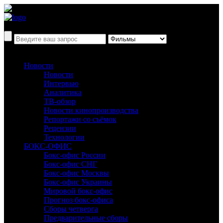
Новости
Новости
Интервью
Аналитика
ТВ-обзор
Новости кинопроизводства
Репортажи со съёмок
Рецензии
Технологии
БОКС-ОФИС
Бокс-офис России
Бокс-офис СНГ
Бокс-офис Москвы
Бокс-офис Украины
Мировой бокс-офис
Прогноз бокс-офиса
Сборы четверга
Предварительные сборы