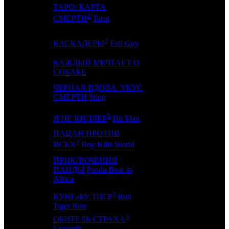
ТАРО: КАРТА
11
13
-
3
2
СМЕРТИ
Tarot
2
12
11
-
2
КАСКАДЕРЫ
Fall Guy
КАЖДЫЙ МЕЧТАЕТ О
13
-
NKI
1
СОБАКЕ
ЧЕРНАЯ ВДОВА. УКУС
14
8
CP
2
СМЕРТИ
Sting
3
15
-
PRD
1
Я НЕ КИЛЛЕР
Hit Man
ПАЦАН ПРОТИВ
16
-
CRP
1
3
ВСЕХ
Boy Kills World
ПРИКЛЮЧЕНИЯ
17
5
ПАНДЫ
Panda Bear in
VLG
4
Africa
3
КУНГ-ФУ ТИГР
Run
18
-
CPF
1
Tiger Run
3
ОБИТЕЛЬ СТРАХА
19
-
GF
1
Lazareth