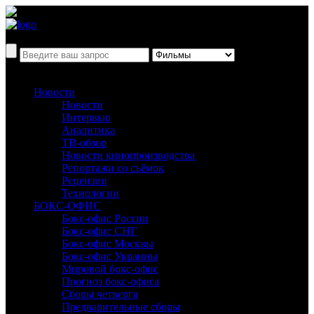
Новости
Новости
Интервью
Аналитика
ТВ-обзор
Новости кинопроизводства
Репортажи со съёмок
Рецензии
Технологии
БОКС-ОФИС
Бокс-офис России
Бокс-офис СНГ
Бокс-офис Москвы
Бокс-офис Украины
Мировой бокс-офис
Прогноз бокс-офиса
Сборы четверга
Предварительные сборы