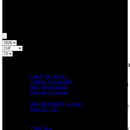
Бокс-офис СНГ
Уикенд СНГ №23 3.06.04 - 6.06.04
Топ-14
Уикенд России
ПРЕД.
ДИСТРИБЬЮТОР
№
Название
Н
НЕДЕЛЯ
НЕД.
ГАРРИ ПОТТЕР И
УЗНИК АЗКАБАНА
1
-
CAO
1
Harry Potter and the
Prisoner of Azkaban
ПОСЛЕЗАВТРА
Day after
2
1
GEI
2
tomorrow, The
3
2
ТРОЯ
Troy
CAO
3