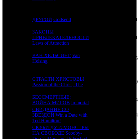
4
-
ДРУГОЙ
Godsend
CP
1
ЗАКОНЫ
5
-
ПРИВЛЕКАТЕЛЬНОСТИ
PRD
1
Laws of Attraction
ВАН ХЕЛЬСИНГ
Van
6
9
CP
5
Helsing
СТРАСТИ ХРИСТОВЫ
7
11
CP
9
Passion of the Christ, The
БЕССМЕРТНЫЕ:
8
8
CP
4
ВОЙНА МИРОВ
Immortal
СВИДАНИЕ СО
9
10
ЗВЕЗДОЙ
Win a Date with
UPI
4
Ted Hamilton!
СКУБИ ДУ 2: МОНСТРЫ
10
6
НА СВОБОДЕ
Scooby-
CAO
6
Doo 2: Monsters Unleashed