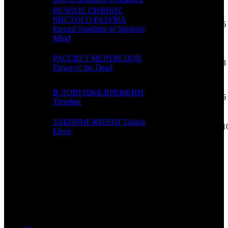
ВЕЧНОЕ СИЯНИЕ
ЧИСТОГО РАЗУМА
11
5
PRD
6
Eternal Sunshine of Spotless
Mind
РАССВЕТ МЕРТВЕЦОВ
12
3
UPI
8
Dawn of the Dead
В ЛОВУШКЕ ВРЕМЕНИ
13
7
UPI
6
Timeline
ЗАБИРАЯ ЖИЗНИ
Taking
14
4
CAO
1
Lives
ИТОГО ТОП-10:
Расшифровка названий компаний-дистрибьюторов:
CAO
Каро Премьер
GEI
Гемини Фильм
CP
Централ Партнершип
PRD
Парадиз
UPI
UPI