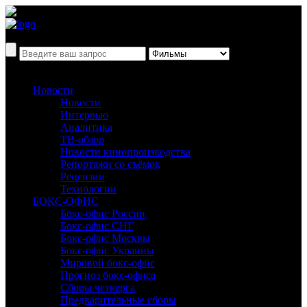
Новости
Новости
Интервью
Аналитика
ТВ-обзор
Новости кинопроизводства
Репортажи со съёмок
Рецензии
Технологии
БОКС-ОФИС
Бокс-офис России
Бокс-офис СНГ
Бокс-офис Москвы
Бокс-офис Украины
Мировой бокс-офис
Прогноз бокс-офиса
Сборы четверга
Предварительные сборы