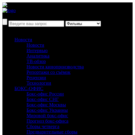
Новости
Новости
Интервью
Аналитика
ТВ-обзор
Новости кинопроизводства
Репортажи со съёмок
Рецензии
Технологии
БОКС-ОФИС
Бокс-офис России
Бокс-офис СНГ
Бокс-офис Москвы
Бокс-офис Украины
Мировой бокс-офис
Прогноз бокс-офиса
Сборы четверга
Предварительные сборы