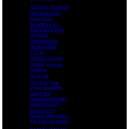
АСТРАЛ. ОСТРОВ
1
11
-
WP
1
ПРОКЛЯТЫХ
Pulau Hantu
ВЕРНИ ЕЕ ИЗ
12
8
МЕРТВЫХ
Bring
VLG
3
Her Back
ГЕРОЙЧИКИ.
13
7
НЕЗВАНЫЙ
NMG
3
ГОСТЬ
СИНИСТЕР. ИЗ
1
14
-
KNLG
1
ТЬМЫ
From the
Darkness
ГАДКАЯ
1
15
14
INK
2
СЕСТРА
Den
stygge stesøsteren
МИССИЯ
НЕВЫПОЛНИМА:
ФИНАЛЬНАЯ
16
9
-
4
3
РАСПЛАТА
Mission: Impossible -
The Final Reckoning