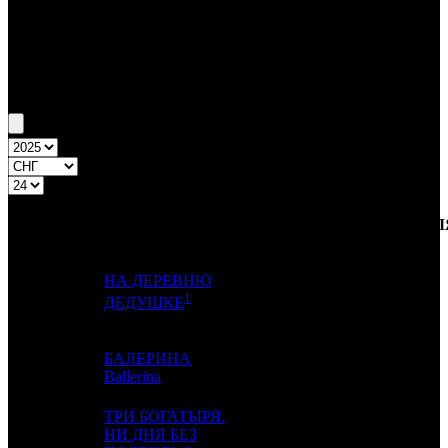
Бокс-офис СНГ
Уикенд СНГ №24 12.06.25 - 15.06.25
Топ-20
Уикенд России
ПРЕД.
ДИСТРИБЬЮТОР
№
Название
НЕДЕЛ
НЕДЕЛЯ
НЕД.
НА ДЕРЕВНЮ
1
-
CAO
1
1
ДЕДУШКЕ
БАЛЕРИНА
2
1
AK
2
Ballerina
ТРИ БОГАТЫРЯ.
3
-
НИ ДНЯ БЕЗ
VLG
1