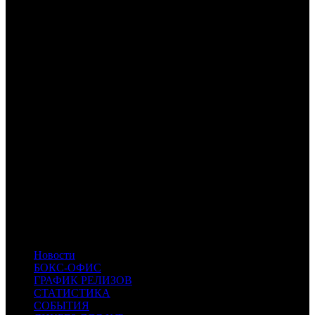
предсеансового обслуживания, по данным ЕАИС.
3
По данным comScore
4
по данным comScore
Расшифровка названий компаний-дистрибьюторов:
CAO
Каро Премьер
AK
Атмосфера Кино
VLG
VLG
- Вольга
-
-
NKI
Наше кино
CP
Централ Партнершип
WP
Уорлд Пикчерз
NMG
НМГ Кинопрокат
KNLG
Кинологистика
INK
Иноекино
GF
Global Film
EXP
EXP
- Экспонента Фильм
PRD
PRD
- Парадиз
CIPA
CIPA
- Cinema Park Distribution
Новости
БОКС-ОФИС
ГРАФИК РЕЛИЗОВ
СТАТИСТИКА
СОБЫТИЯ