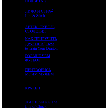
ПОДВИГА 2
2
ЛИЛО И СТИЧ
4
2
-
4
Lilo & Stitch
АРТЕК. СКВОЗЬ
5
-
NKI
1
СТОЛЕТИЯ
КАК ПРИРУЧИТЬ
3
6
-
-
1
ДРАКОНА
How
to Train Your Dragon
БОЛЬШЕ ЧЕМ
7
-
CP
1
ФУТБОЛ
ПРИТВОРИСЬ
8
-
AK
1
МОИМ МУЖЕМ
9
3
КРАКЕН
CP
9
ЖИЗНЬ ЧАКА
The
10
10
VLG
2
Life of Chuck