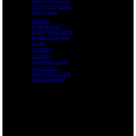
КАРАТЭ-ПАЦАН:
4
17
4
-
3
ЛЕГЕНДЫ
Karate
Kid: Legends
НЭЧЖА
ПОБЕЖДАЕТ
18
11
ЦАРЯ ДРАКОНОВ
AK
3
Ne zha zhi mo tong
nao hai
ПАМЯТЬ
1
19
-
GF
1
СЕРДЕЦ
Goldsmith's Secret
ЗАКЛЯТИЕ.
20
12
ДЕМОН ВНУТРИ
EXP
2
The Containment
ИТОГО ТОП-10:
ИТОГО ТОП-20:
Примечание:
1
По данным ЕАИС
2
Сборы в СНГ по данным Comscore. Также учтены
суммированные сборы короткометражных и документальных
фильмов, которые демонстрируются в России рамках т.н.