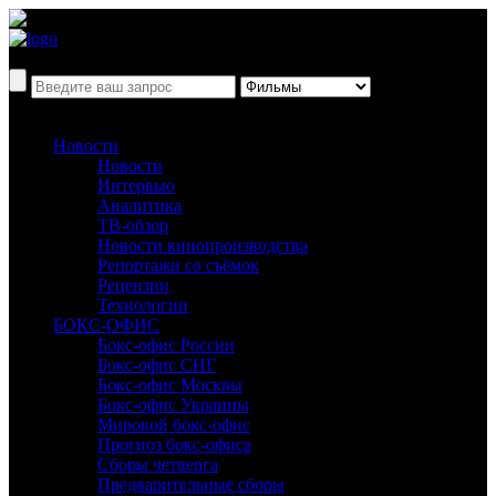
Новости
Новости
Интервью
Аналитика
ТВ-обзор
Новости кинопроизводства
Репортажи со съёмок
Рецензии
Технологии
БОКС-ОФИС
Бокс-офис России
Бокс-офис СНГ
Бокс-офис Москвы
Бокс-офис Украины
Мировой бокс-офис
Прогноз бокс-офиса
Сборы четверга
Предварительные сборы