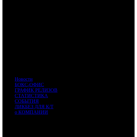
AK
Атмосфера Кино
CP
Централ Партнершип
CRP
КарроПрокат
NMG
НМГ Кинопрокат
NKI
Наше кино
CPF
Capella Film
PVZGL
Про:взгляд
RWV
Russian World Vision
WP
WP
- Уорлд Пикчерз
KNLG
KNLG
- Кинологистика
PNR
PNR
- Пионер
ARTM
ARTM
- Mainstream
PLK
PLK
- ПилотКино
Новости
БОКС-ОФИС
ГРАФИК РЕЛИЗОВ
СТАТИСТИКА
СОБЫТИЯ
ЛИКБЕЗ ДЛЯ К/Т
о КОМПАНИИ
Профессиональное издание о кинопрокате.
© 2012-2026
Телефон / факс +7-495-785-62-82