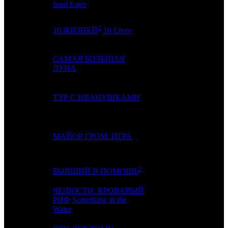
Soul Eater
2
4
7
GF
4
10 ЖИЗНЕЙ
10 Lives
САМАЯ БОЛЬШАЯ
5
-
AK
1
ЛУНА
6
3
ТУР С ИВАНУШКАМИ
AK
3
7
9
МАЙОР ГРОМ: ИГРА
CP
7
2
8
4
CRP
2
БЫВШИЙ В ПОМОЩЬ
ЧЕЛЮСТИ. КРОВАВЫЙ
9
6
РИФ
Something in the
CP
2
Water