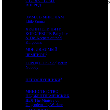
СТО ЛЕТ ТОМУ
10
12
CP
12
ВПЕРЕД
ЭММА В МИРЕ ЛАМ
11
8
NMG
2
Little Emma
ХРАНИТЕЛИ ПЯТИ
КОРОЛЕВСТВ
Patsy Lee
12
-
CP
1
& The Keepers of the 5
Kingdoms
МОЙ ЛЮБИМЫЙ
13
10
NKI
2
2
ЧЕМПИОН
2
ГОРОД СТРАХА
Berlin
14
-
CPF
1
Nobody
2
15
11
CRP
5
НЕПОСЛУШНИКИ
МИНИСТЕРСТВО
НЕДЖЕНТЛЬМЕНСКИХ
16
14
VLG
8
ДЕЛ
The Ministry of
Ungentlemanly Warfare