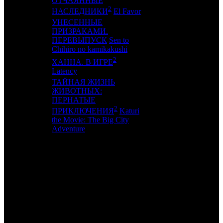
ОТЧАЯННЫЕ
17
-
PVZGL
1
2
НАСЛЕДНИКИ
El Favor
УНЕСЕННЫЕ
ПРИЗРАКАМИ.
18
13
RWV
3
ПЕРЕВЫПУСК
Sen to
Chihiro no kamikakushi
2
ХАННА. В ИГРЕ
19
-
CRP
1
Latency
ТАЙНАЯ ЖИЗНЬ
ЖИВОТНЫХ:
ПЕРНАТЫЕ
20
-
WP
1
2
ПРИКЛЮЧЕНИЯ
Katuri
the Movie: The Big City
Adventure
ИТОГО ТОП-10:
ИТОГО ТОП-20:
Также 4.07.24 стартовали:
ПАРАНОРМАЛЬНОЕ. МАЯК /
Faro
(KNLG)
и собрал 283