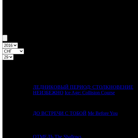
Бокс-офис СНГ
Уикенд СНГ №29 14.07.16 - 17.07.16
Топ-20
Уикенд России
ПРЕД.
№
Название
НЕДЕЛЯ
ЛЕДНИКОВЫЙ ПЕРИОД: СТОЛКНОВЕНИЕ
1
-
НЕИЗБЕЖНО
Ice Age: Collision Course
2
2
ДО ВСТРЕЧИ С ТОБОЙ
Me Before You
3
4
ОТМЕЛЬ
The Shallows