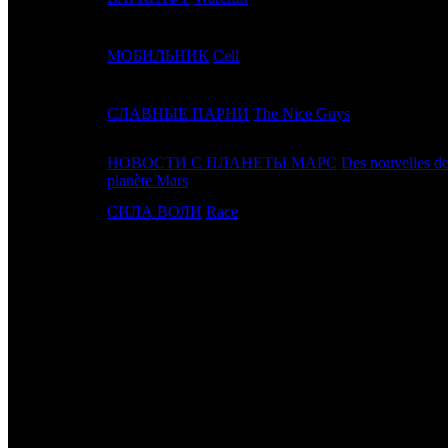
17
12
МОБИЛЬНИК
Cell
18
16
СЛАВНЫЕ ПАРНИ
The Nice Guys
НОВОСТИ С ПЛАНЕТЫ МАРС
Des nouvelles de
19
-
planète Mars
20
-
СИЛА ВОЛИ
Race
ИТОГО ТОП-10:
ИТОГО ТОП-20:
Примечание:
1
к/т по Rentrak
Расшифровка названий компаний-дистрибьюторов:
FOX
Fox
CAO
Каро Премьер
WDSSPR
WDSSPR
UPI
UPI