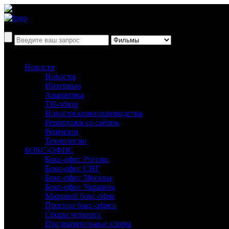
Новости
Новости
Интервью
Аналитика
ТВ-обзор
Новости кинопроизводства
Репортажи со съёмок
Рецензии
Технологии
БОКС-ОФИС
Бокс-офис России
Бокс-офис СНГ
Бокс-офис Москвы
Бокс-офис Украины
Мировой бокс-офис
Прогноз бокс-офиса
Сборы четверга
Предварительные сборы