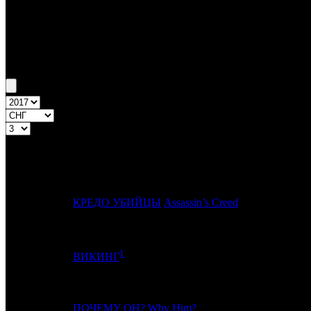
Бокс-офис СНГ
Уикенд СНГ №3 12.01.17 - 15.01.17
Топ-20
Уикенд России
ПРЕД.
№
Название
НЕДЕЛЯ
1
1
КРЕДО УБИЙЦЫ
Assassin’s Creed
1
2
2
ВИКИНГ
3
-
ПОЧЕМУ ОН?
Why Him?