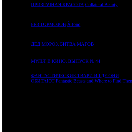
16
12
ПРИЗРАЧНАЯ КРАСОТА
Collateral Beauty
17
11
БЕЗ ТОРМОЗОВ
À fond
18
9
ДЕД МОРОЗ. БИТВА МАГОВ
19
13
МУЛЬТ В КИНО. ВЫПУСК № 44
ФАНТАСТИЧЕСКИЕ ТВАРИ И ГДЕ ОНИ
20
15
ОБИТАЮТ
Fantastic Beasts and Where to Find The
ИТОГО ТОП-10:
ИТОГО ТОП-20:
Примечание:
1
к/т по данным Рентрак
Расшифровка названий компаний-дистрибьюторов: