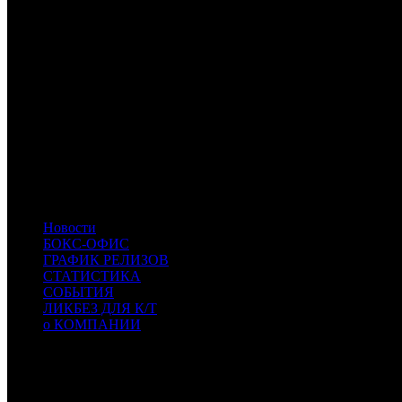
FOX
Fox
CP
Централ Партнершип
NKI
Наше кино
CPP
Централ Партнершип Paramount
CAO
Каро Премьер
WDSSPR
WDSSPR
MD
MDfilm
UPI
UPI
EXP
Экспонента Фильм
BZL
Bazelevs
PRD
Парадиз
VLG
VLG
- Вольга
MVK
MVK
Новости
БОКС-ОФИС
ГРАФИК РЕЛИЗОВ
СТАТИСТИКА
СОБЫТИЯ
ЛИКБЕЗ ДЛЯ К/Т
о КОМПАНИИ
Профессиональное издание о кинопрокате.
© 2012-2026
Телефон / факс +7-495-785-62-82