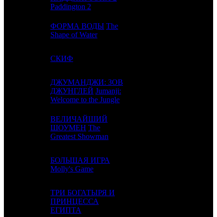
Paddington 2
ФОРМА ВОДЫ
The
4
-
FOX
1
Shape of Water
5
-
СКИФ
NKI
1
ДЖУМАНДЖИ: ЗОВ
6
2
ДЖУНГЛЕЙ
Jumanji:
WDSSPR
5
Welcome to the Jungle
ВЕЛИЧАЙШИЙ
7
3
ШОУМЕН
The
FOX
3
Greatest Showman
БОЛЬШАЯ ИГРА
8
7
CPF
2
Molly's Game
ТРИ БОГАТЫРЯ И
9
5
ПРИНЦЕССА
NKI
4
ЕГИПТА