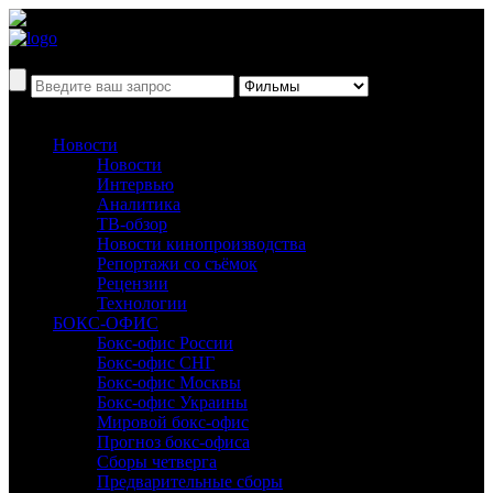
Новости
Новости
Интервью
Аналитика
ТВ-обзор
Новости кинопроизводства
Репортажи со съёмок
Рецензии
Технологии
БОКС-ОФИС
Бокс-офис России
Бокс-офис СНГ
Бокс-офис Москвы
Бокс-офис Украины
Мировой бокс-офис
Прогноз бокс-офиса
Сборы четверга
Предварительные сборы