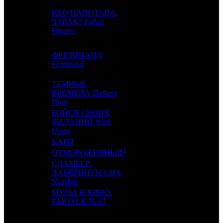
КТО НАШ ПАПА,
10
4
ЧУВАК?
Father
CAO
2
Figures
ФЕРДИНАНД
11
6
FOX
5
Ferdinand
ТЕМНЫЕ
12
-
ВРЕМЕНА
Darkest
UPI
1
Hour
БОЙСЯ СВОИХ
13
9
ЖЕЛАНИЙ
Wish
EXP
2
Upon
КАРП
14
-
KNLG
1
1
ОТМОРОЖЕННЫЙ
СЛАМБЕР:
15
11
ЛАБИРИНТЫ СНА
CP
2
Slumber
МУЛЬТ В КИНО.
16
-
MVK
1
ВЫПУСК № 67