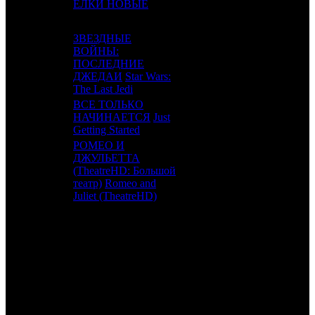
17
8
ЕЛКИ НОВЫЕ
BZL / FOX
5
ЗВЕЗДНЫЕ
ВОЙНЫ:
18
12
ПОСЛЕДНИЕ
WDSSPR
6
ДЖЕДАИ
Star Wars:
The Last Jedi
ВСЕ ТОЛЬКО
19
10
НАЧИНАЕТСЯ
Just
PRD
2
Getting Started
РОМЕО И
ДЖУЛЬЕТТА
20
-
(TheatreHD: Большой
COOL
1
театр)
Romeo and
Juliet (TheatreHD)
ИТОГО ТОП-10:
ИТОГО ТОП-20:
Также 18.01.18 стартовали: