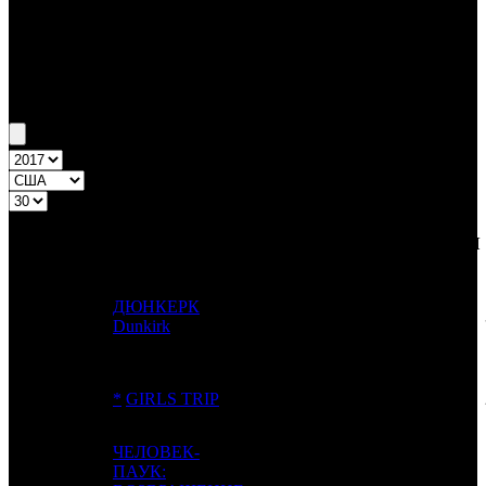
Бокс-офис США
Уикенд США №30 21.07.17 - 23.07.17
Топ-4
Уикенд России
ПРЕД.
ДИСТРИБЬЮТОР
№
Название
НЕДЕЛЯ
НЕДЕЛЯ
НЕД.
ДЮНКЕРК
1
-
WB
1
Dunkirk
2
-
*
GIRLS TRIP
Uni.
1
ЧЕЛОВЕК-
ПАУК: