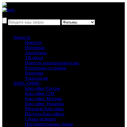
Новости
Новости
Интервью
Аналитика
ТВ-обзор
Новости кинопроизводства
Репортажи со съёмок
Рецензии
Технологии
БОКС-ОФИС
Бокс-офис России
Бокс-офис СНГ
Бокс-офис Москвы
Бокс-офис Украины
Мировой бокс-офис
Прогноз бокс-офиса
Сборы четверга
Предварительные сборы