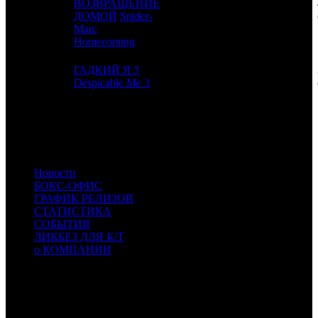
ВОЗВРАЩЕНИЕ
3
1
Sony
3
ДОМОЙ
Spider-
Man:
Homecoming
ГАДКИЙ Я 3
4
2
Uni.
4
Despicable Me 3
Расшифровка названий компаний-дистрибьюторов:
WB
Warner Bros.
Uni.
Universal
Sony
Sony
Новости
БОКС-ОФИС
ГРАФИК РЕЛИЗОВ
СТАТИСТИКА
СОБЫТИЯ
ЛИКБЕЗ ДЛЯ К/Т
о КОМПАНИИ
Профессиональное издание о кинопрокате.
© 2012-2026
Телефон / факс +7-495-785-62-82