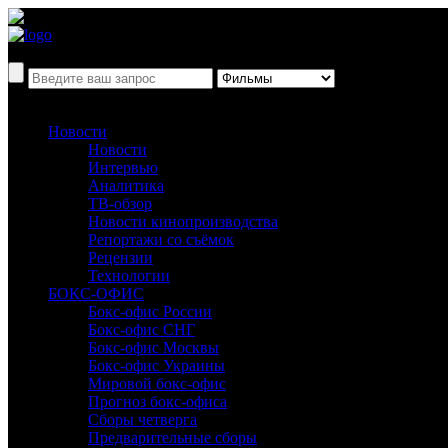
Новости
Новости
Интервью
Аналитика
ТВ-обзор
Новости кинопроизводства
Репортажи со съёмок
Рецензии
Технологии
БОКС-ОФИС
Бокс-офис России
Бокс-офис СНГ
Бокс-офис Москвы
Бокс-офис Украины
Мировой бокс-офис
Прогноз бокс-офиса
Сборы четверга
Предварительные сборы