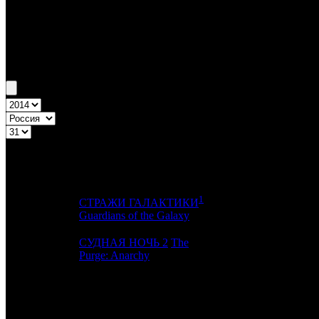
Бокс-офис России
Уикенд России №31 31.07.14 - 3.08.14
Топ-2
Уикенд России
ПРЕД.
ДИСТРИБЬЮТОР
№
Название
НЕДЕЛЯ
НЕД.
1
СТРАЖИ ГАЛАКТИКИ
1
-
WDSSPR
Guardians of the Galaxy
СУДНАЯ НОЧЬ 2
The
2
-
UPI
Purge: Anarchy
Примечание:
1
к/т
Расшифровка названий компаний-дистрибьюторов:
WDSSPR
WDSSPR