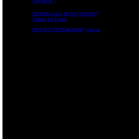
18
8
KNT
ХРОНОС
1
ПЕВИЦА НА ВСЮ ГОЛОВУ
19
-
PNR
Falling for Figaro
1
20
-
KNLG
ПРЕДОСТЕРЕЖЕНИЕ
Caveat
ИТОГО ТОП-10:
ИТОГО ТОП-20:
Также 28.07.22 стартовали:
ОХОТА. ПЕРЕВЫПУСК /
Jagten
(INK, RUR)
и собрал 185 экра
ЕРАЛАШ В КИНО! ВЫПУСК 2 /
(SBF)
и собрал 252 экранами 
КИН-ДЗА-ДЗА! ПЕРЕВЫПУСК /
(MVK)
и собрал 61 экранами
НИМФОМАНКА. ФИЛЬМ ВТОРОЙ. ПЕРЕВЫПУСК /
Nymph
Примечание:
1
по данным ЕАИС
Расшифровка названий компаний-дистрибьюторов:
VLG
Вольга
CRP
КарроПрокат