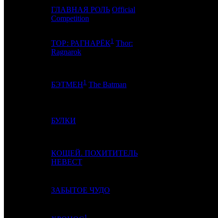
ГЛАВНАЯ РОЛЬ
Official
12
10
PVZGL
Competition
1
ТОР: РАГНАРЁК
Thor:
13
-
-
Ragnarok
1
14
12
-
БЭТМЕН
The Batman
15
5
БУЛКИ
CRP
КОЩЕЙ. ПОХИТИТЕЛЬ
16
11
VLG
НЕВЕСТ
17
6
ЗАБЫТОЕ ЧУДО
CP
1