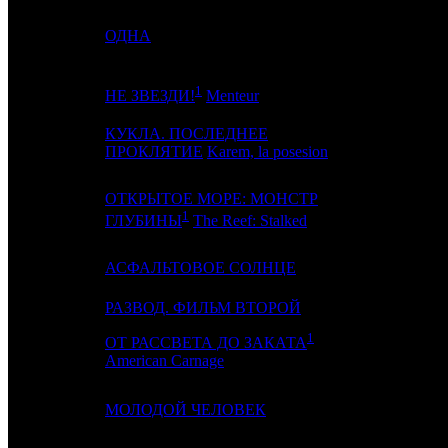
4
4
ОДНА
NKI
1
5
-
MD
НЕ ЗВЕЗДИ!
Menteur
КУКЛА. ПОСЛЕДНЕЕ
6
3
NKI
ПРОКЛЯТИЕ
Karem, la posesion
ОТКРЫТОЕ МОРЕ: МОНСТР
7
2
CPF
1
ГЛУБИНЫ
The Reef: Stalked
8
-
АСФАЛЬТОВОЕ СОЛНЦЕ
CP
9
-
РАЗВОД. ФИЛЬМ ВТОРОЙ
CP
1
ОТ РАССВЕТА ДО ЗАКАТА
10
-
WP
American Carnage
11
9
МОЛОДОЙ ЧЕЛОВЕК
PIFD / CRP