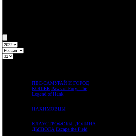
Бокс-офис России
Уикенд России №31 28.07.22 - 31.07.22
Топ-20
Уикенд России
ПРЕД.
ДИСТРИБЬЮ
№
Название
НЕДЕЛЯ
НЕД.
ПЕС-САМУРАЙ И ГОРОД
1
1
КОШЕК
Paws of Fury: The
VLG
Legend of Hank
2
-
НАХИМОВЦЫ
CRP
КЛАУСТРОФОБЫ. ДОЛИНА
3
-
EXP
ДЬЯВОЛА
Escape the Field