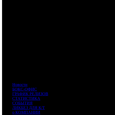
EXP
Экспонента Фильм
NKI
Наше кино
MD
MDfilm
CPF
Capella Film
CP
Централ Партнершип
WP
Уорлд Пикчерз
PIFD
Planeta Inform Film Distribution
PVZGL
Про:взгляд
-
-
KNT
Кинотайм
PNR
Пионер
KNLG
Кинологистика
INK
INK
- Иноекино
RUR
RUR
- Русский Репортаж
SBF
SBF
- СБ Фильм
MVK
MVK
- MVK
BN
BN
- Белые ночи
Новости
БОКС-ОФИС
ГРАФИК РЕЛИЗОВ
СТАТИСТИКА
СОБЫТИЯ
ЛИКБЕЗ ДЛЯ К/Т
о КОМПАНИИ