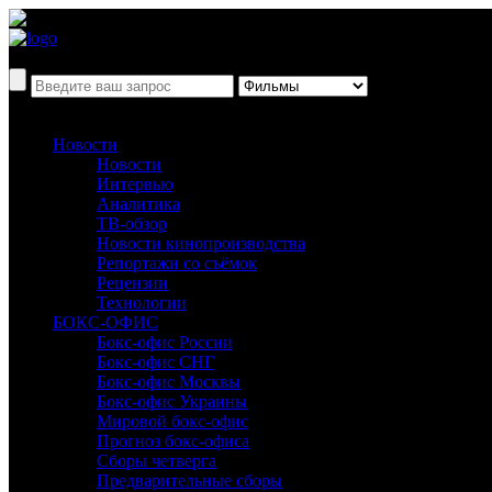
Новости
Новости
Интервью
Аналитика
ТВ-обзор
Новости кинопроизводства
Репортажи со съёмок
Рецензии
Технологии
БОКС-ОФИС
Бокс-офис России
Бокс-офис СНГ
Бокс-офис Москвы
Бокс-офис Украины
Мировой бокс-офис
Прогноз бокс-офиса
Сборы четверга
Предварительные сборы