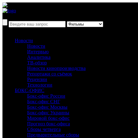
Новости
Новости
Интервью
Аналитика
ТВ-обзор
Новости кинопроизводства
Репортажи со съёмок
Рецензии
Технологии
БОКС-ОФИС
Бокс-офис России
Бокс-офис СНГ
Бокс-офис Москвы
Бокс-офис Украины
Мировой бокс-офис
Прогноз бокс-офиса
Сборы четверга
Предварительные сборы