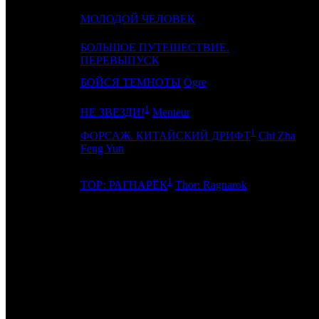
15
16
МОЛОДОЙ ЧЕЛОВЕК
PI
БОЛЬШОЕ ПУТЕШЕСТВИЕ.
16
10
N
ПЕРЕВЫПУСК
17
8
БОЙСЯ ТЕМНОТЫ
Ogre
C
1
18
6
M
НЕ ЗВЕЗДИ!
Menteur
1
ФОРСАЖ. КИТАЙСКИЙ ДРИФТ
Chi Zha
19
-
K
Feng Yun
1
20
20
W
ТОР: РАГНАРЁК
Thor: Ragnarok
ИТОГО ТОП-10:
ИТОГО ТОП-20:
Примечание:
1
По данным ЕАИС
2
По данным comScore