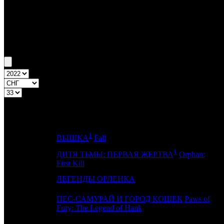
Бокс-офис СНГ
Уикенд СНГ №33 11.08.22 - 14.08.22
Топ-20
Уикенд России
ПРЕД.
Д
№
Название
НЕДЕЛЯ
1
1
-
G
ВЫШКА
Fall
1
ДИТЯ ТЬМЫ: ПЕРВАЯ ЖЕРТВА
Orphan:
2
-
P
First Kill
3
-
ЛЕГЕНДЫ ОРЛЕНКА
N
ПЕС-САМУРАЙ И ГОРОД КОШЕК
Paws of
4
1
V
Fury: The Legend of Hank