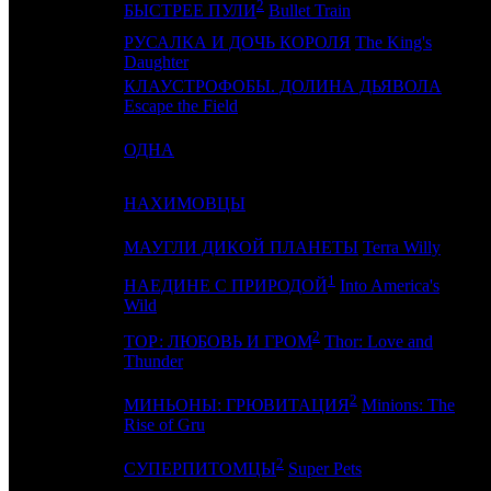
2
5
2
S
БЫСТРЕЕ ПУЛИ
Bullet Train
РУСАЛКА И ДОЧЬ КОРОЛЯ
The King's
6
-
C
Daughter
КЛАУСТРОФОБЫ. ДОЛИНА ДЬЯВОЛА
7
3
E
Escape the Field
8
5
ОДНА
N
9
4
НАХИМОВЦЫ
C
10
-
МАУГЛИ ДИКОЙ ПЛАНЕТЫ
Terra Willy
E
1
НАЕДИНЕ С ПРИРОДОЙ
Into America's
11
9
-
Wild
2
ТОР: ЛЮБОВЬ И ГРОМ
Thor: Love and
12
11
-
Thunder
2
МИНЬОНЫ: ГРЮВИТАЦИЯ
Minions: The
13
-
-
Rise of Gru
2
14
7
UP
СУПЕРПИТОМЦЫ
Super Pets