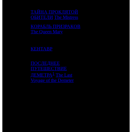
ТАЙНА ПРОКЛЯТОЙ
17
-
MVK
1
ОБИТЕЛИ
The Mistress
КОРАБЛЬ ПРИЗРАКОВ
18
12
VLG
3
The Queen Mary
19
16
КЕНТАВР
AK
6
ПОСЛЕДНЕЕ
ПУТЕШЕСТВИЕ
20
-
-
0
1
ДЕМЕТРА
The Last
Voyage of the Demeter
ИТОГО ТОП-10:
ИТОГО ТОП-20:
Примечание:
1
по данным comScore
2
Сборы в СНГ по данным Comscore. Также учтены
суммированные сборы короткометражных и документальных