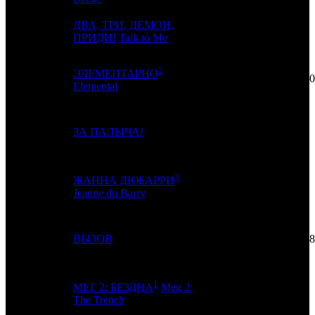
ДВА, ТРИ, ДЕМОН,
4
4
AK
2
ПРИДИ!
Talk to Me
2
ЭЛЕМЕНТАРНО
5
19
-
10
Elemental
6
3
ЗА ПАЛЫЧА!
CP
4
3
ЖАННА ДЮБАРРИ
7
6
RWV
5
Jeanne du Barry
8
13
ВЫЗОВ
CP
18
1
МЕГ 2: БЕЗДНА
Meg 2:
9
5
-
3
The Trench