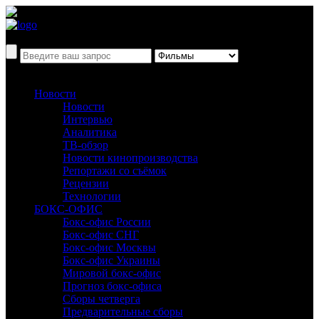
Новости
Новости
Интервью
Аналитика
ТВ-обзор
Новости кинопроизводства
Репортажи со съёмок
Рецензии
Технологии
БОКС-ОФИС
Бокс-офис России
Бокс-офис СНГ
Бокс-офис Москвы
Бокс-офис Украины
Мировой бокс-офис
Прогноз бокс-офиса
Сборы четверга
Предварительные сборы