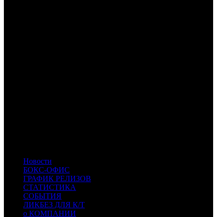
фильмов, которые демонстрируются в России рамках т.н.
предсеансового обслуживания, по данным ЕАИС.
3
по данным ЕАИС
Расшифровка названий компаний-дистрибьюторов:
EXP
Экспонента Фильм
NKI
Наше кино
-
-
AK
Атмосфера Кино
CP
Централ Партнершип
RWV
RWV Film
TNL
TenLetters
MVK
MVK
VLG
Вольга
KNLG
KNLG
- Кинологистика
KAP
KAP
- КИНО.АРТ.ПРО
ILK
ILK
- Иллюзион кино
CPF
CPF
- Capella Film
Новости
БОКС-ОФИС
ГРАФИК РЕЛИЗОВ
СТАТИСТИКА
СОБЫТИЯ
ЛИКБЕЗ ДЛЯ К/Т
о КОМПАНИИ