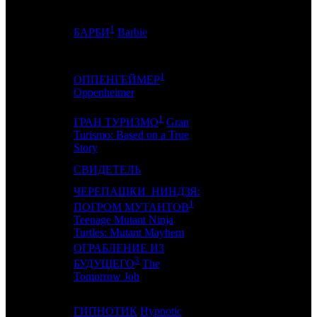
1
10
7
-
5
БАРБИ
Barbie
1
ОППЕНГЕЙМЕР
11
8
-
5
Oppenheimer
1
ГРАН ТУРИЗМО
Gran
12
9
-
2
Turismo: Based on a True
Story
13
-
СВИДЕТЕЛЬ
CP
1
ЧЕРЕПАШКИ_НИНДЗЯ:
1
ПОГРОМ МУТАНТОВ
14
11
-
3
Teenage Mutant Ninja
Turtles: Mutant Mayhem
ОГРАБЛЕНИЕ ИЗ
3
15
-
TNL
1
БУДУЩЕГО
The
Tomorrow Job
16
15
ГИПНОТИК
Hypnotic
CP
7