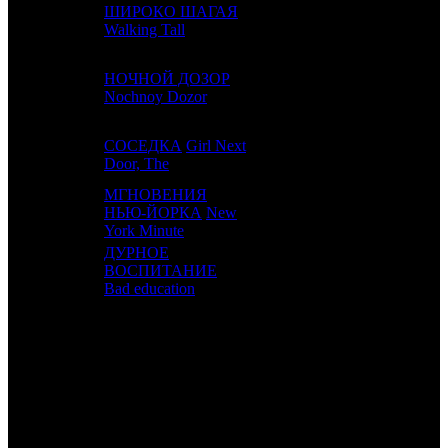
ШИРОКО ШАГАЯ
11
8
PRD
7
Walking Tall
НОЧНОЙ ДОЗОР
12
7
GEI
9
Nochnoy Dozor
СОСЕДКА
Girl Next
13
9
GEI
6
Door, The
МГНОВЕНИЯ
14
10
НЬЮ-ЙОРКА
New
CAO
8
York Minute
ДУРНОЕ
15
13
ВОСПИТАНИЕ
PRD
11
Bad education
ИТОГО ТОП-10:
Расшифровка названий компаний-дистрибьюторов:
CP
Централ Партнершип
UPI
UPI
CAE
Каскад фильм
GEI
Гемини Фильм
PRD
Парадиз