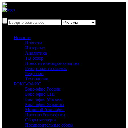
Новости
Новости
Интервью
Аналитика
ТВ-обзор
Новости кинопроизводства
Репортажи со съёмок
Рецензии
Технологии
БОКС-ОФИС
Бокс-офис России
Бокс-офис СНГ
Бокс-офис Москвы
Бокс-офис Украины
Мировой бокс-офис
Прогноз бокс-офиса
Сборы четверга
Предварительные сборы