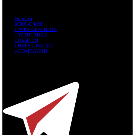
WST
West
CAO
Каро Премьер
Новости
БОКС-ОФИС
ГРАФИК РЕЛИЗОВ
СТАТИСТИКА
СОБЫТИЯ
ЛИКБЕЗ ДЛЯ К/Т
о КОМПАНИИ
Профессиональное издание о кинопрокате.
© 2012-2026
Телефон / факс +7-495-785-62-82