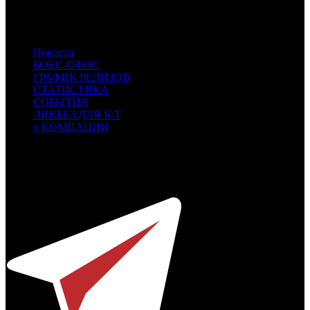
TNL
TNL
- TenLetters
PVZGL
PVZGL
- Про:взгляд
KL
KL
- Кинолэнд
Новости
БОКС-ОФИС
ГРАФИК РЕЛИЗОВ
СТАТИСТИКА
СОБЫТИЯ
ЛИКБЕЗ ДЛЯ К/Т
о КОМПАНИИ
Профессиональное издание о кинопрокате.
© 2012-2026
Телефон / факс +7-495-785-62-82