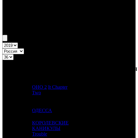
Бокс-офис России
Уикенд России №36 5.09.19 - 8.09.19
Топ-20
Уикенд России
ПРЕД.
ДИСТРИБЬЮТОР
№
Название
НЕДЕЛЯ
НЕДЕЛЯ
НЕД.
ОНО 2
It Chapter
1
-
CAO
1
Two
2
-
ОДЕССА
WDSSPR
1
КОРОЛЕВСКИЕ
3
13
КАНИКУЛЫ
CPF
1
Trouble