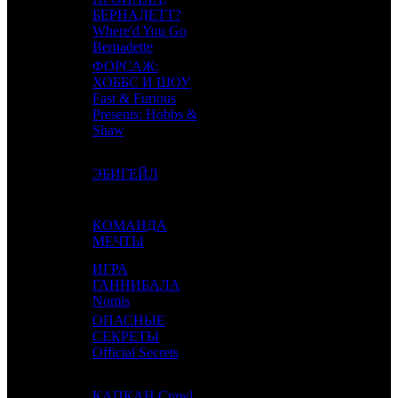
10
-
БЕРНАДЕТТ?
VLG
1
Where'd You Go
Bernadette
ФОРСАЖ:
ХОББС И ШОУ
11
8
Fast & Furious
UPI
6
Presents: Hobbs &
Shaw
12
6
ЭБИГЕЙЛ
FOX
3
КОМАНДА
13
12
CP
2
МЕЧТЫ
ИГРА
14
9
ГАННИБАЛА
EXP
2
Nomis
ОПАСНЫЕ
15
-
СЕКРЕТЫ
NKI
1
Official Secrets
16
5
КАПКАН
Crawl
CPP
3