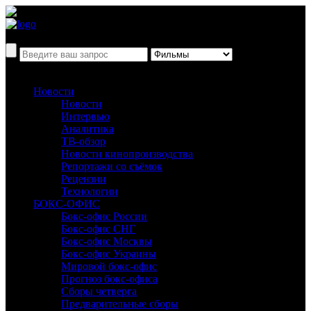
Новости
Новости
Интервью
Аналитика
ТВ-обзор
Новости кинопроизводства
Репортажи со съёмок
Рецензии
Технологии
БОКС-ОФИС
Бокс-офис России
Бокс-офис СНГ
Бокс-офис Москвы
Бокс-офис Украины
Мировой бокс-офис
Прогноз бокс-офиса
Сборы четверга
Предварительные сборы