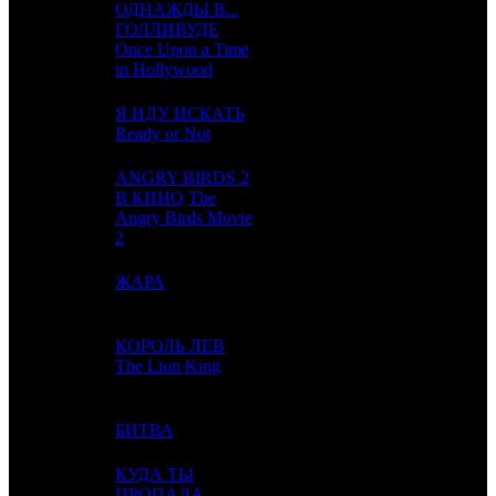
ОДНАЖДЫ В...
ГОЛЛИВУДЕ
4
4
WDSSPR
5
Once Upon a Time
in Hollywood
Я ИДУ ИСКАТЬ
5
2
FOX
2
Ready or Not
ANGRY BIRDS 2
В КИНО
The
6
3
WDSSPR
4
Angry Birds Movie
2
7
-
ЖАРА
CP
1
КОРОЛЬ ЛЕВ
8
7
WDSSPR
8
The Lion King
9
10
БИТВА
WDSSPR
2
КУДА ТЫ
ПРОПАЛА,