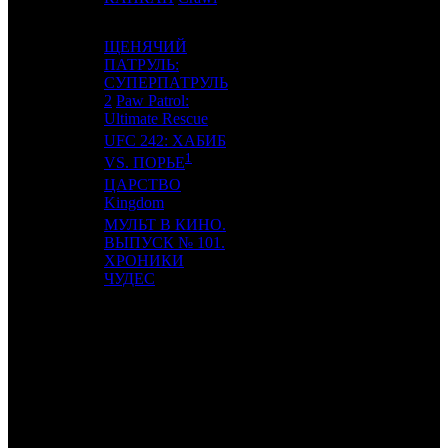
ЩЕНЯЧИЙ
ПАТРУЛЬ:
17
14
СУПЕРПАТРУЛЬ
PNR
2
2
Paw Patrol:
Ultimate Rescue
UFC 242: ХАБИБ
18
-
SMKT
1
1
VS. ПОРЬЕ
ЦАРСТВО
19
-
LONF
1
Kingdom
МУЛЬТ В КИНО.
ВЫПУСК № 101.
20
23
MVK
4
ХРОНИКИ
ЧУДЕС
ИТОГО ТОП-10:
ИТОГО ТОП-20:
Также 5.09.19 стартовали: