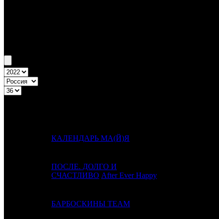
Бокс-офис России
Уикенд России №36 1.09.22 - 4.09.22
Топ-20
Уикенд России
ПРЕД.
ДИСТРИБЬЮ
№
Название
НЕДЕЛЯ
НЕД.
1
-
КАЛЕНДАРЬ МА(Й)Я
CRP
ПОСЛЕ. ДОЛГО И
2
1
VLG
СЧАСТЛИВО
After Ever Happy
3
2
БАРБОСКИНЫ TEAM
VLG