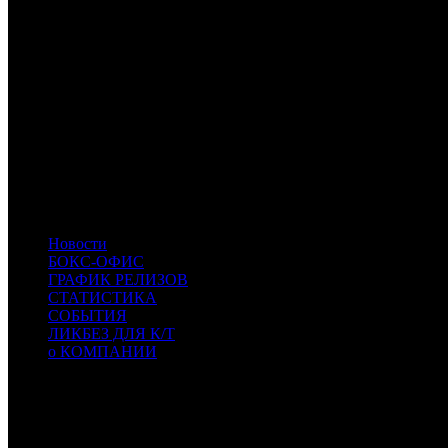
CP
Централ Партнершип
NKI
NKI
- Наше кино
ARM
Arna Media
TNL
TenLetters
WP
Уорлд Пикчерз
INK
Иноекино
PRD
Парадиз
PIFD
Planeta Inform Film Distribution
RWV
Russian World Vision
SMKT
Самокат
KNLG
KNLG
- Кинологистика
SBF
SBF
- СБ Фильм
Новости
БОКС-ОФИС
ГРАФИК РЕЛИЗОВ
СТАТИСТИКА
СОБЫТИЯ
ЛИКБЕЗ ДЛЯ К/Т
о КОМПАНИИ
Профессиональное издание о кинопрокате.
© 2012-2026
Телефон / факс +7-495-785-62-82