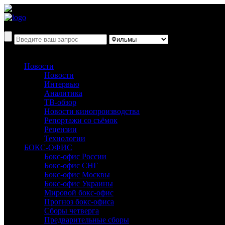
Новости
Новости
Интервью
Аналитика
ТВ-обзор
Новости кинопроизводства
Репортажи со съёмок
Рецензии
Технологии
БОКС-ОФИС
Бокс-офис России
Бокс-офис СНГ
Бокс-офис Москвы
Бокс-офис Украины
Мировой бокс-офис
Прогноз бокс-офиса
Сборы четверга
Предварительные сборы