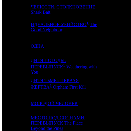
ЧЕЛЮСТИ. СТОЛКНОВЕНИЕ
12
4
EXP
Shark Bait
1
ИДЕАЛЬНОЕ УБИЙСТВО
The
13
9
CPF / WP
Good Neighboor
14
12
ОДНА
NKI
ДИТЯ ПОГОДЫ.
1
15
-
INK
ПЕРЕВЫПУСК
Weathering with
You
ДИТЯ ТЬМЫ: ПЕРВАЯ
16
5
PRD
1
ЖЕРТВА
Orphan: First Kill
17
13
МОЛОДОЙ ЧЕЛОВЕК
PIFD / CRP
МЕСТО ПОД СОСНАМИ.
18
-
ПЕРЕВЫПУСК
The Place
RWV
Beyond the Pines