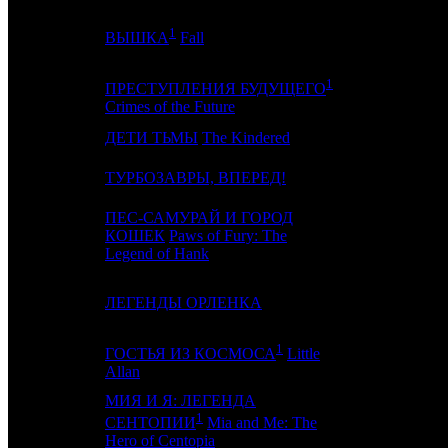
1
4
3
GF
ВЫШКА
Fall
1
ПРЕСТУПЛЕНИЯ БУДУЩЕГО
5
-
CPF
Crimes of the Future
6
-
ДЕТИ ТЬМЫ
The Kindered
EXP
7
-
ТУРБОЗАВРЫ, ВПЕРЕД!
CP
ПЕС-САМУРАЙ И ГОРОД
8
10
КОШЕК
Paws of Fury: The
VLG
Legend of Hank
9
8
ЛЕГЕНДЫ ОРЛЕНКА
NKI
1
ГОСТЬЯ ИЗ КОСМОСА
Little
10
6
ARM
Allan
МИЯ И Я: ЛЕГЕНДА
1
11
7
TNL
СЕНТОПИИ
Mia and Me: The
Hero of Centopia