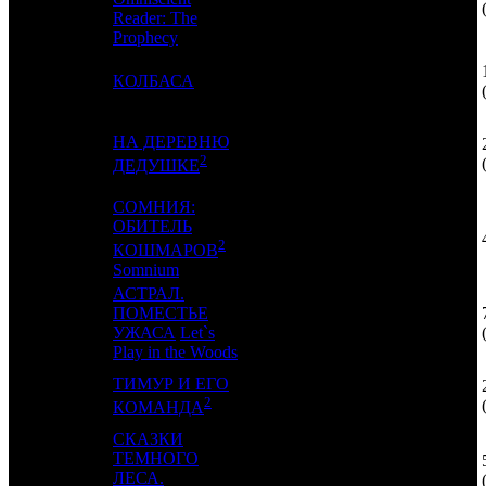
Reader: The
Prophecy
10
7
КОЛБАСА
AK
2
НА ДЕРЕВНЮ
11
10
CAO
14
2
ДЕДУШКЕ
СОМНИЯ:
ОБИТЕЛЬ
12
-
WP
1
2
КОШМАРОВ
Somnium
АСТРАЛ.
ПОМЕСТЬЕ
13
8
EXP
2
УЖАСА
Let`s
Play in the Woods
ТИМУР И ЕГО
14
16
KNT
3
2
КОМАНДА
СКАЗКИ
ТЕМНОГО
15
11
RSP
2
ЛЕСА.