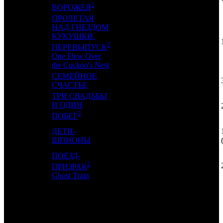
2
ВОРОЖЕЯ
ПРОЛЕТАЯ
НАД ГНЕЗДОМ
КУКУШКИ.
16
-
INK
1
2
ПЕРЕВЫПУСК
One Flew Over
the Cuckoo's Nest
СЕМЕЙНОЕ
17
-
NKI
1
СЧАСТЬЕ
ТРИ СВАДЬБЫ
И ОДИН
18
-
PNR
1
2
ПОБЕГ
ДЕТИ-
19
14
AK
4
ШПИОНЫ
ПОЕЗД-
2
20
-
KAP
1
ПРИЗРАК
Ghost Train
ИТОГО ТОП-10:
ИТОГО ТОП-20: