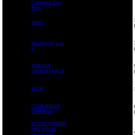
Conjuring: Last
Rites
4
1
ВНИЗ
CP
2
2
ВЫХОД 8
Exit
5
3
PVZGL
3
8
ДОКТОР
6
2
CP
3
ДИНОЗАВРОВ
7
-
БЕГИ
NMG
1
СЕМЕЙНЫЙ
8
4
NKI
3
ПРИЗРАК
ВСЕВЕДУЩИЙ
ЧИТАТЕЛЬ
9
5
Omniscient
VLG
2