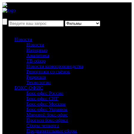
Новости
Новости
Интервью
Аналитика
ТВ-обзор
Новости кинопроизводства
Репортажи со съёмок
Рецензии
Технологии
БОКС-ОФИС
Бокс-офис России
Бокс-офис СНГ
Бокс-офис Москвы
Бокс-офис Украины
Мировой бокс-офис
Прогноз бокс-офиса
Сборы четверга
Предварительные сборы