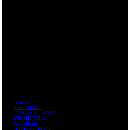
VLG
Вольга
-
-
CP
CP
- Централ Партнершип
PVZGL
Про:взгляд
NMG
НМГ Кинопрокат
NKI
Наше кино
CAO
Каро Премьер
WP
Уорлд Пикчерз
EXP
Экспонента Фильм
KNT
KNT
- Кинотайм
RSP
Ray of Sun Pictures
INK
Иноекино
PNR
Пионер
KAP
KINO.ART.PRO
SMKT
SMKT
- Самокат
CPF
CPF
- Capella Film
KNLG
KNLG
- Кинологистика
CS
CS
- Cinemaus Studio
Новости
БОКС-ОФИС
ГРАФИК РЕЛИЗОВ
СТАТИСТИКА
СОБЫТИЯ
ЛИКБЕЗ ДЛЯ К/Т