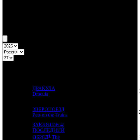
Бокс-офис России
Уикенд России №37 11.09.25 - 14.09.25
Топ-20
Уикенд России
ПРЕД.
ДИСТРИБЬЮТОР
№
Название
НЕДЕЛЯ
НЕДЕЛЯ
НЕД.
ДРАКУЛА
1
-
AK
1
Dracula
ЗВЕРОПОЕЗД
2
-
VLG
1
Pets on the Trains
ЗАКЛЯТИЕ 4:
ПОСЛЕДНИЙ
1
3
-
-
1
ОБРЯД
The