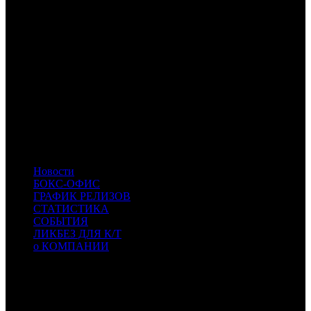
ARM
Arna Media
PIFD
Planeta Inform Film Distribution
EXP
Экспонента Фильм
NKI
Наше кино
SMKT
SMKT
- Самокат
ABK
ABK
- АВК’PRO
TNL
TNL
- TenLetters
PNR
PNR
- Пионер
CAE
CAE
- Каскад фильм
APZ
APZ
- ARTPOKAZ
SBF
SBF
- СБ Фильм
CS
CS
- Cinemaus Studio
Новости
БОКС-ОФИС
ГРАФИК РЕЛИЗОВ
СТАТИСТИКА
СОБЫТИЯ
ЛИКБЕЗ ДЛЯ К/Т
о КОМПАНИИ
Профессиональное издание о кинопрокате.
© 2012-2026
Телефон / факс +7-495-785-62-82