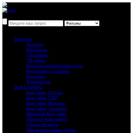
Новости
Новости
Интервью
Аналитика
ТВ-обзор
Новости кинопроизводства
Репортажи со съёмок
Рецензии
Технологии
БОКС-ОФИС
Бокс-офис России
Бокс-офис СНГ
Бокс-офис Москвы
Бокс-офис Украины
Мировой бокс-офис
Прогноз бокс-офиса
Сборы четверга
Предварительные сборы