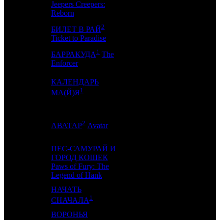
Jeepers Creepers:
Reborn
2
БИЛЕТ В РАЙ
4
4
-
2
Ticket to Paradise
1
БАРРАКУДА
The
5
-
GF
1
Enforcer
КАЛЕНДАРЬ
6
5
CRP
4
1
МА(Й)Я
2
7
-
-
667
АВАТАР
Avatar
ПЕС-САМУРАЙ И
ГОРОД КОШЕК
8
14
VLG
10
Paws of Fury: The
Legend of Hank
НАЧАТЬ
9
6
ARM
3
1
СНАЧАЛА
ВОРОНЬЯ