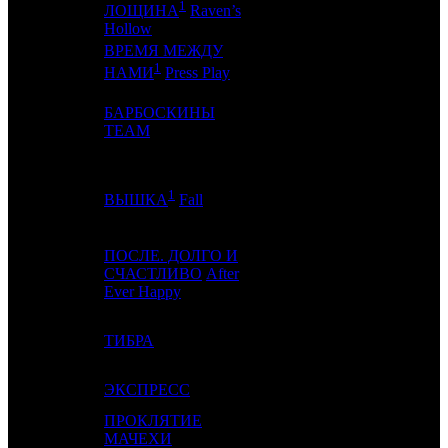
1
10
-
PIFD / CRP
1
ЛОЩИНА
Raven’s
Hollow
ВРЕМЯ МЕЖДУ
11
-
ARM
1
1
НАМИ
Press Play
БАРБОСКИНЫ
12
11
VLG
5
TEAM
1
13
8
GF
7
ВЫШКА
Fall
ПОСЛЕ. ДОЛГО И
14
7
СЧАСТЛИВО
After
VLG
5
Ever Happy
15
12
ТИБРА
CP
2
16
-
ЭКСПРЕСС
EXP
1
ПРОКЛЯТИЕ
17
9
МАЧЕХИ
EXP
2