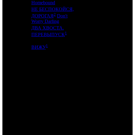
Homebound
НЕ БЕСПОКОЙСЯ,
2
18
-
-
1
ДОРОГАЯ
Don't
Worry Darling
ДВА ХВОСТА.
19
19
NKI
2
1
ПЕРЕВЫПУСК
1
20
18
SMKT
7
ВИЖУ
ИТОГО ТОП-10:
ИТОГО ТОП-20:
Примечание:
1
по данным ЕАИС
2
по данным comScore
Расшифровка названий компаний-дистрибьюторов:
CP
Централ Партнершип
VLG
Вольга
PRD
Парадиз
-
-
GF
Global Film
CRP
КарроПрокат