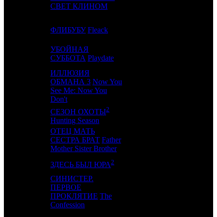
9
8
VLG
5
СВЕТ КЛИНОМ
10
-
ФЛИБУБУ
Fleack
NKI
1
УБОЙНАЯ
11
7
CP
2
СУББОТА
Playdate
ИЛЛЮЗИЯ
ОБМАНА 3
Now You
12
11
AK
11
See Me: Now You
Don't
2
СЕЗОН ОХОТЫ
13
-
PRD
1
Hunting Season
ОТЕЦ МАТЬ
14
13
СЕСТРА БРАТ
Father
VLG
4
Mother Sister Brother
2
15
-
VLG
0
ЗДЕСЬ БЫЛ ЮРА
СИНИСТЕР.
ПЕРВОЕ
16
10
EXP
3
ПРОКЛЯТИЕ
The
Confession