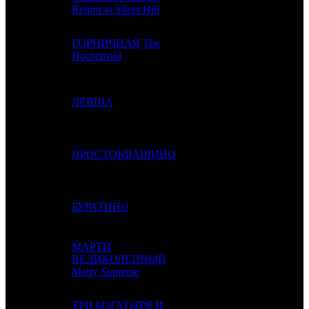
Return to Silent Hill
ГОРНИЧНАЯ
The
4
3
VLG
3
Housemaid
5
-
ЛЕВША
AK
1
6
4
ПРОСТОКВАШИНО
AK
4
7
5
БУРАТИНО
NMG
4
МАРТИ
8
6
ВЕЛИКОЛЕПНЫЙ
AK
2
Marty Supreme
ТРИ БОГАТЫРЯ И