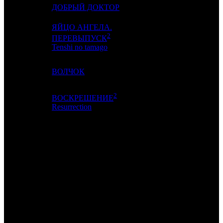
17
9
ДОБРЫЙ ДОКТОР
AK
3
ЯЙЦО АНГЕЛА.
2
18
-
RUR
1
ПЕРЕВЫПУСК
Tenshi no tamago
19
15
ВОЛЧОК
CP
8
2
ВОСКРЕШЕНИЕ
20
-
UNID
1
Resurrection
ИТОГО ТОП-10:
ИТОГО ТОП-20:
Также 22.01.26 стартовали:
ШКОЛА БАБЫ ЯГИ /
(SMKT)
и собрал 215 экранами 968