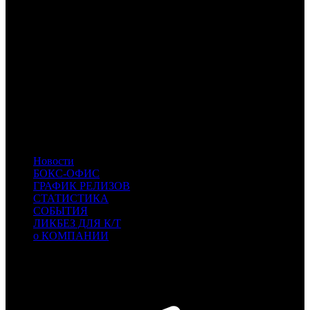
AK
Атмосфера Кино
NMG
НМГ Кинопрокат
NKI
Наше кино
PRD
Парадиз
EXP
Экспонента Фильм
RUR
Русский Репортаж
UNID
U Films
SMKT
SMKT
- Самокат
KAP
KAP
- KINO.ART.PRO
VRT
VRT
- Vereteno
INK
INK
- Иноекино
SBF
SBF
- СБ Фильм
Новости
БОКС-ОФИС
ГРАФИК РЕЛИЗОВ
СТАТИСТИКА
СОБЫТИЯ
ЛИКБЕЗ ДЛЯ К/Т
о КОМПАНИИ
Профессиональное издание о кинопрокате.
© 2012-2026
Телефон / факс +7-495-785-62-82