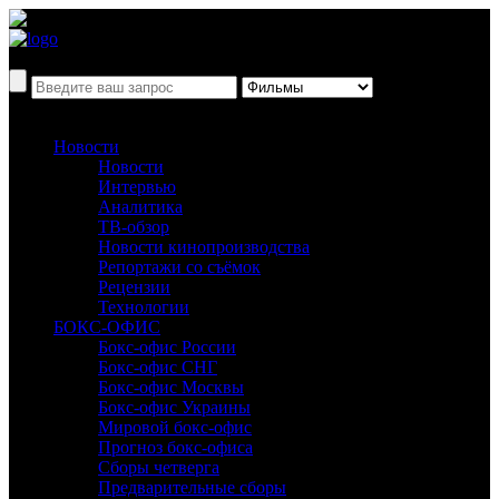
Новости
Новости
Интервью
Аналитика
ТВ-обзор
Новости кинопроизводства
Репортажи со съёмок
Рецензии
Технологии
БОКС-ОФИС
Бокс-офис России
Бокс-офис СНГ
Бокс-офис Москвы
Бокс-офис Украины
Мировой бокс-офис
Прогноз бокс-офиса
Сборы четверга
Предварительные сборы