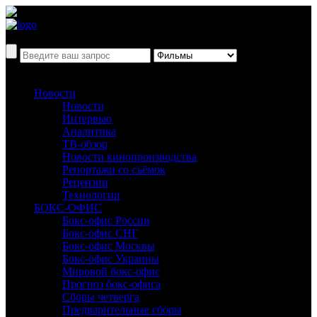
Новости
Новости
Интервью
Аналитика
ТВ-обзор
Новости кинопроизводства
Репортажи со съёмок
Рецензии
Технологии
БОКС-ОФИС
Бокс-офис России
Бокс-офис СНГ
Бокс-офис Москвы
Бокс-офис Украины
Мировой бокс-офис
Прогноз бокс-офиса
Сборы четверга
Предварительные сборы