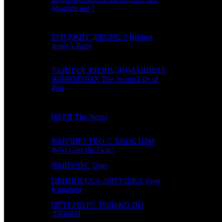
10
6
WDSSPR
Magnificent 7
БРИДЖИТ ДЖОНС 3
Bridget
11
7
UPI
Jones’s Baby
ТАЙНАЯ ЖИЗНЬ ДОМАШНИХ
12
9
ЖИВОТНЫХ
The Secret Life of
UPI
Pets
13
8
НЕРВ
The Nerve
WDSSPR
ИМУЩЕСТВО С ХВОСТОМ
14
-
PRD
Who Gets the Dog?
15
-
ИМПУЛЬС
Urge
25FFC
ПРИНЦЕССА-ЛЯГУШКА
Frog
16
-
RR
Kingdom
ПЕТЕРБУРГ. ТОЛЬКО ПО
17
14
PVZGL
ЛЮБВИ