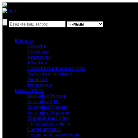
Новости
Новости
Интервью
Аналитика
ТВ-обзор
Новости кинопроизводства
Репортажи со съёмок
Рецензии
Технологии
БОКС-ОФИС
Бокс-офис России
Бокс-офис СНГ
Бокс-офис Москвы
Бокс-офис Украины
Мировой бокс-офис
Прогноз бокс-офиса
Сборы четверга
Предварительные сборы