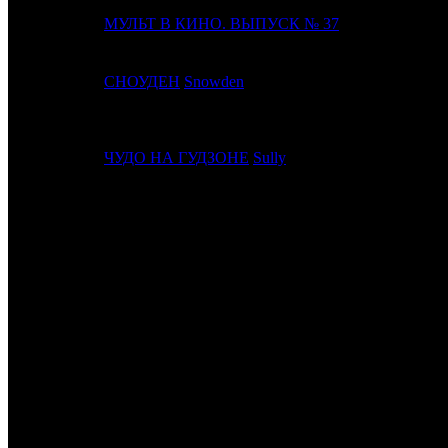
18
17
МУЛЬТ В КИНО. ВЫПУСК № 37
MVK
19
11
СНОУДЕН
Snowden
CP
20
12
ЧУДО НА ГУДЗОНЕ
Sully
CAO
ИТОГО ТОП-10:
ИТОГО ТОП-20:
Также 6.10.16 стартовали:
ЕЩЕ ОДИН МАЛЬЧИШНИК /
The Night Before
(KNLG)
и собр
ТРИСТАН И ИЗОЛЬДА (The Met: Live in HD) /
Tristan und Isol
SEXY SHORTS 2 /
(UTP)
и собрал 20 экранами 686 658 руб. ($
НАШИ ЛЮБОВНИКИ /
Our Lovers
(RWV)
и собрал 45 экранам
СНЕГ /
Neve
(PLK)
и собрал 15 экранами 46 540 руб. ($745) и 