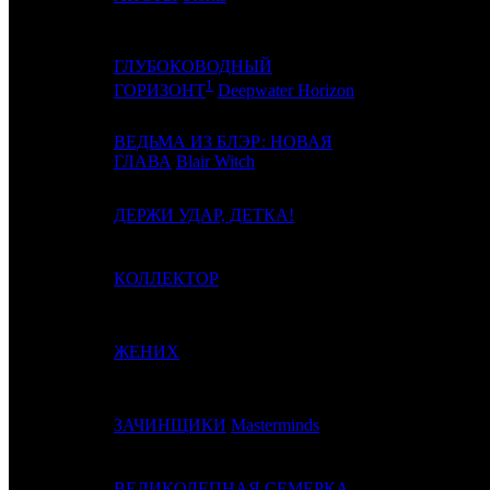
ГЛУБОКОВОДНЫЙ
4
3
CP
1
ГОРИЗОНТ
Deepwater Horizon
ВЕДЬМА ИЗ БЛЭР: НОВАЯ
5
-
VLG
ГЛАВА
Blair Witch
6
-
ДЕРЖИ УДАР, ДЕТКА!
CRP
7
-
КОЛЛЕКТОР
WDSSPR
8
4
ЖЕНИХ
CRP
9
5
ЗАЧИНЩИКИ
Masterminds
PRD
ВЕЛИКОЛЕПНАЯ СЕМЕРКА