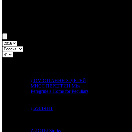
Бокс-офис России
Уикенд России №41 6.10.16 - 9.10.16
Топ-20
Уикенд России
ПРЕД.
ДИСТРИБЬ
№
Название
НЕДЕЛЯ
НЕД.
ДОМ СТРАННЫХ ДЕТЕЙ
1
-
МИСС ПЕРЕГРИН
Miss
FOX
Peregrine’s Home for Peculiars
2
1
ДУЭЛЯНТ
WDSSPR
3
2
АИСТЫ
Storks
CAO