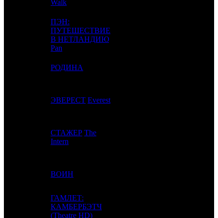
Walk
ПЭН:
ПУТЕШЕСТВИЕ
4
2
CAO
2
В НЕТЛАНДИЮ
Pan
5
-
РОДИНА
NKI
1
6
4
ЭВЕРЕСТ
Everest
UPI
4
СТАЖЕР
The
7
5
CAO
4
Intern
8
3
ВОИН
CP
3
ГАМЛЕТ:
КАМБЕРБЭТЧ
(Theatre HD)