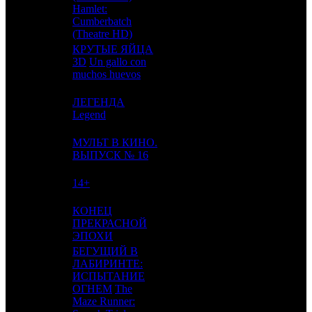
9
-
COOL
1
Hamlet:
Cumberbatch
(Theatre HD)
КРУТЫЕ ЯЙЦА
10
-
3D
Un gallo con
TFD
1
muchos huevos
ЛЕГЕНДА
11
6
PRD
3
Legend
МУЛЬТ В КИНО.
12
-
MVK
1
ВЫПУСК № 16
13
9
14+
CP
2
КОНЕЦ
14
11
ПРЕКРАСНОЙ
LUX
3
ЭПОХИ
БЕГУЩИЙ В
ЛАБИРИНТЕ:
ИСПЫТАНИЕ
15
8
FOX
5
ОГНЕМ
The
Maze Runner: