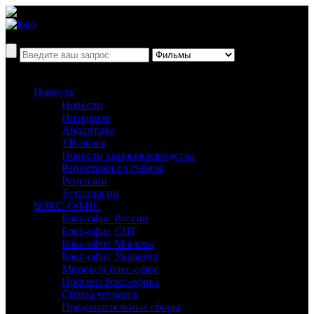
Новости
Новости
Интервью
Аналитика
ТВ-обзор
Новости кинопроизводства
Репортажи со съёмок
Рецензии
Технологии
БОКС-ОФИС
Бокс-офис России
Бокс-офис СНГ
Бокс-офис Москвы
Бокс-офис Украины
Мировой бокс-офис
Прогноз бокс-офиса
Сборы четверга
Предварительные сборы