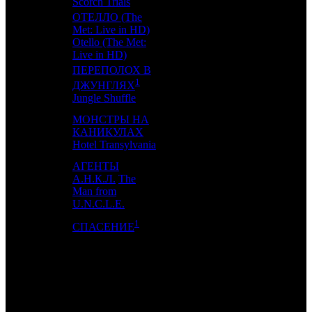
Scorch Trials
ОТЕЛЛО (The
Met: Live in HD)
16
-
COOL
1
Otello (The Met:
Live in HD)
ПЕРЕПОЛОХ В
1
17
10
RR
3
ДЖУНГЛЯХ
Jungle Shuffle
МОНСТРЫ НА
18
-
КАНИКУЛАХ
WDSSPR
157
Hotel Transylvania
АГЕНТЫ
А.Н.К.Л.
The
19
17
CAO
10
Man from
U.N.C.L.E.
1
20
-
GORK
4
СПАСЕНИЕ
ИТОГО ТОП-10:
ИТОГО ТОП-20:
Примечание: