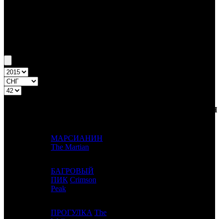
Бокс-офис СНГ
Уикенд СНГ №42 15.10.15 - 18.10.15
Топ-20
Уикенд России
ПРЕД.
ДИСТРИБЬЮТОР
№
Название
НЕДЕЛЯ
НЕДЕЛЯ
НЕД.
МАРСИАНИН
1
1
FOX
2
The Martian
БАГРОВЫЙ
2
-
ПИК
Crimson
UPI
1
Peak
ПРОГУЛКА
The
3
7
WDSSPR
1