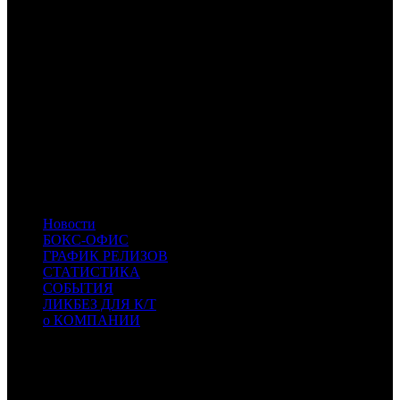
CPP
Централ Партнершип Paramount
CP
Централ Партнершип
UPI
UPI
AOF
A-One Films
MVK
MVK
CPRG
Cinema Prestige
CWF
Кино без границ
EXP
Экспонента Фильм
VLG
Вольга
BTF
Beat Films
CPF
CPF
- Capella Film
LUX
LUX
- Люксор
UTP
UTP
- Utopia Pictures
Новости
БОКС-ОФИС
ГРАФИК РЕЛИЗОВ
СТАТИСТИКА
СОБЫТИЯ
ЛИКБЕЗ ДЛЯ К/Т
о КОМПАНИИ
Профессиональное издание о кинопрокате.
© 2012-2026
Телефон / факс +7-495-785-62-82