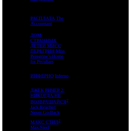
РАСПЛАТА
The
4
-
CAO
1
Accountant
ДОМ
СТРАННЫХ
ДЕТЕЙ МИСС
5
4
FOX
4
ПЕРЕГРИН
Miss
Peregrine’s Home
for Peculiars
6
3
ИНФЕРНО
Inferno
WDSSPR
3
ДЖЕК РИЧЕР 2:
НИКОГДА НЕ
2
7
2
CPP
2
ВОЗВРАЩАЙСЯ
Jack Reacher:
Never Go Back
2
МАКС СТИЛ
8
-
CP
1
Max Steel