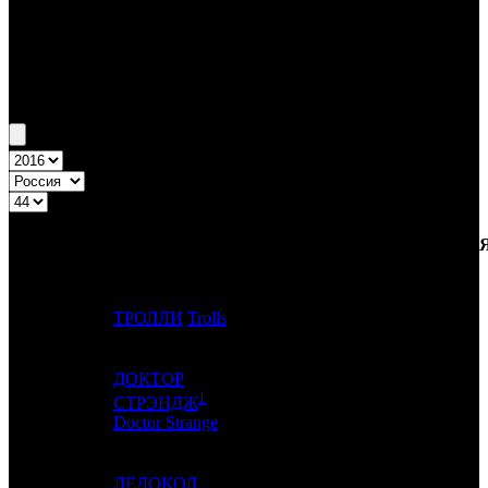
Бокс-офис России
Уикенд России №44 27.10.16 - 30.10.16
Топ-20
Уикенд России
ПРЕД.
ДИСТРИБЬЮТОР
№
Название
НЕДЕЛ
НЕДЕЛЯ
НЕД.
1
-
ТРОЛЛИ
Trolls
FOX
1
ДОКТОР
1
2
-
WDSSPR
0
СТРЭНДЖ
Doctor Strange
3
1
ЛЕДОКОЛ
NKI
2