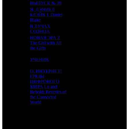
15
-
MVK
0
ВЫПУСК № 39
Я, ДЭНИЕЛ
16
-
БЛЭЙК
I, Daniel
CPRG
1
Blake
В ЛУЧАХ
17
-
CWF
1
СОЛНЦА
НОВАЯ ЭРА Z
18
9
The Girl with All
EXP
3
the Gifts
19
11
УЧЕНИК
VLG
3
О, ИНТЕРНЕТ!
ГРЕЗЫ
ЦИФРОВОГО
20
-
МИРА
Lo and
BTF
1
Behold: Reveries of
the Connected
World
ИТОГО ТОП-10:
ИТОГО ТОП-20: