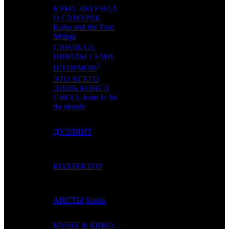
КУБО. ЛЕГЕНДА
О САМУРАЕ
9
5
UPI
2
Kubo and the Two
Strings
СИНДБАД:
ПИРАТЫ СЕМИ
10
-
NKI
1
3
ШТОРМОВ
ЭТО ВСЕГО
ЛИШЬ КОНЕЦ
11
8
AOF
2
СВЕТА
Juste la fin
du monde
12
7
ДУЭЛЯНТ
WDSSPR
5
13
10
КОЛЛЕКТОР
WDSSPR
4
14
6
АИСТЫ
Storks
CAO
6
МУЛЬТ В КИНО.