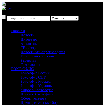
Новости
Новости
Интервью
Аналитика
ТВ-обзор
Новости кинопроизводства
Репортажи со съёмок
Рецензии
Технологии
БОКС-ОФИС
Бокс-офис России
Бокс-офис СНГ
Бокс-офис Москвы
Бокс-офис Украины
Мировой бокс-офис
Прогноз бокс-офиса
Сборы четверга
Предварительные сборы