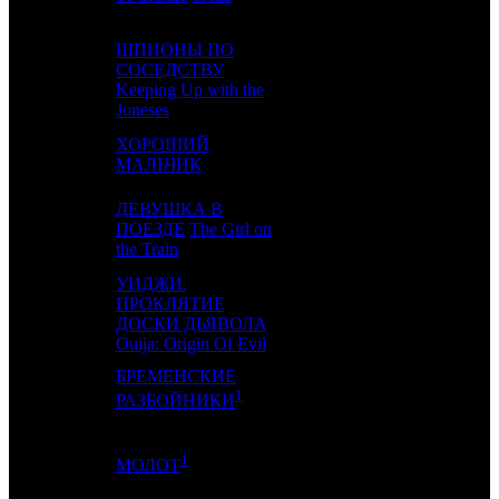
ШПИОНЫ ПО
СОСЕДСТВУ
4
-
FOX
1
Keeping Up with the
Joneses
ХОРОШИЙ
5
-
WDSSPR
1
МАЛЬЧИК
ДЕВУШКА В
6
3
ПОЕЗДЕ
The Girl on
UPI
2
the Train
УИДЖИ.
ПРОКЛЯТИЕ
7
-
UPI
1
ДОСКИ ДЬЯВОЛА
Ouija: Origin Of Evil
БРЕМЕНСКИЕ
8
-
CP
1
1
РАЗБОЙНИКИ
1
9
4
CP
2
МОЛОТ