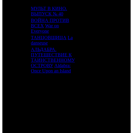
МУЛЬТ В КИНО.
17
-
MVK
1
ВЫПУСК № 40
ВОЙНА ПРОТИВ
18
13
ВСЕХ
War on
ART
2
Everyone
ТАНЦОВЩИЦА
La
19
17
RWV
2
danseuse
АЛЬДАБРА.
ПУТЕШЕСТВИЕ К
20
15
ТАИНСТВЕННОМУ
LUX
2
ОСТРОВУ
Aldabra:
Once Upon an Island
ИТОГО ТОП-10:
ИТОГО ТОП-20:
Примечание:
1
к/т по данным Рентрак
Расшифровка названий компаний-дистрибьюторов:
WDSSPR
WDSSPR
FOX
Fox
UPI
UPI