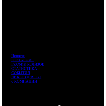
CP
Централ Партнершип
CAO
Каро Премьер
NKI
Наше кино
VLG
Вольга
CRP
КарроПрокат
BZL
Bazelevs
MVK
MVK
ART
Артхаус
RWV
RWV Film
LUX
Люксор
MD
MD
- MDfilm
CAE
CAE
- Каскад фильм
Новости
БОКС-ОФИС
ГРАФИК РЕЛИЗОВ
СТАТИСТИКА
СОБЫТИЯ
ЛИКБЕЗ ДЛЯ К/Т
о КОМПАНИИ
Профессиональное издание о кинопрокате.
© 2012-2026
Телефон / факс +7-495-785-62-82