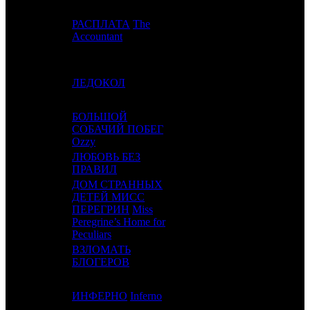
РАСПЛАТА
The
10
5
CAO
3
Accountant
11
6
ЛЕДОКОЛ
NKI
4
БОЛЬШОЙ
12
7
СОБАЧИЙ ПОБЕГ
VLG
2
Ozzy
ЛЮБОВЬ БЕЗ
13
-
CRP
1
ПРАВИЛ
ДОМ СТРАННЫХ
ДЕТЕЙ МИСС
14
8
ПЕРЕГРИН
Miss
FOX
6
Peregrine’s Home for
Peculiars
ВЗЛОМАТЬ
15
-
BZL
1
БЛОГЕРОВ
16
9
ИНФЕРНО
Inferno
WDSSPR
5