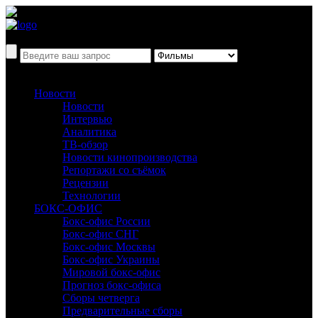
Новости
Новости
Интервью
Аналитика
ТВ-обзор
Новости кинопроизводства
Репортажи со съёмок
Рецензии
Технологии
БОКС-ОФИС
Бокс-офис России
Бокс-офис СНГ
Бокс-офис Москвы
Бокс-офис Украины
Мировой бокс-офис
Прогноз бокс-офиса
Сборы четверга
Предварительные сборы