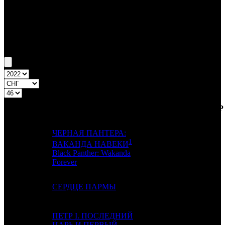
Бокс-офис СНГ
Уикенд СНГ №46 10.11.22 - 13.11.22
Топ-20
Уикенд России
ПРЕД.
ДИСТРИБЬЮТОР
№
Название
НЕДЕЛЯ
НЕД.
ЧЕРНАЯ ПАНТЕРА:
1
ВАКАНДА НАВЕКИ
1
-
-
Black Panther: Wakanda
Forever
2
1
СЕРДЦЕ ПАРМЫ
CP
ПЕТР I. ПОСЛЕДНИЙ
3
2
ЦАРЬ И ПЕРВЫЙ
CP