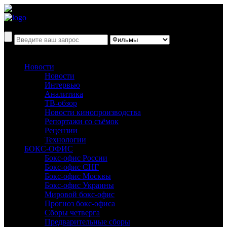
Новости
Новости
Интервью
Аналитика
ТВ-обзор
Новости кинопроизводства
Репортажи со съёмок
Рецензии
Технологии
БОКС-ОФИС
Бокс-офис России
Бокс-офис СНГ
Бокс-офис Москвы
Бокс-офис Украины
Мировой бокс-офис
Прогноз бокс-офиса
Сборы четверга
Предварительные сборы