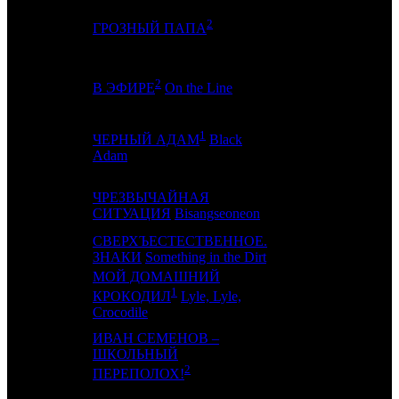
2
10
6
CRP
ГРОЗНЫЙ ПАПА
2
11
9
GF
В ЭФИРЕ
On the Line
1
ЧЕРНЫЙ АДАМ
Black
12
7
-
Adam
ЧРЕЗВЫЧАЙНАЯ
13
11
CP
СИТУАЦИЯ
Bisangseoneon
СВЕРХЪЕСТЕСТВЕННОЕ.
14
-
EXP
ЗНАКИ
Something in the Dirt
МОЙ ДОМАШНИЙ
1
15
10
-
КРОКОДИЛ
Lyle, Lyle,
Crocodile
ИВАН СЕМЕНОВ –
ШКОЛЬНЫЙ
16
8
CRP
2
ПЕРЕПОЛОХ!