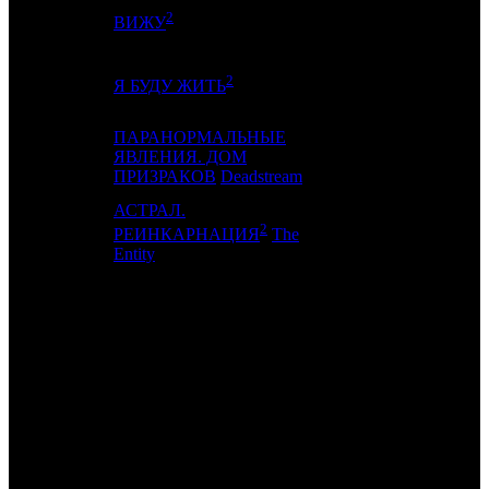
2
17
18
SMKT
ВИЖУ
2
18
12
CRP
Я БУДУ ЖИТЬ
ПАРАНОРМАЛЬНЫЕ
19
13
ЯВЛЕНИЯ. ДОМ
EXP
ПРИЗРАКОВ
Deadstream
АСТРАЛ.
2
20
16
KNLG
РЕИНКАРНАЦИЯ
The
Entity
ИТОГО ТОП-10:
ИТОГО ТОП-20:
Примечание:
1
по данным comScore
2
по данным ЕАИС
Расшифровка названий компаний-дистрибьюторов:
-
-
CP
CP
- Централ Партнершип