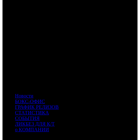
VLG
VLG
- Вольга
NKI
Наше кино
CPF
Capella Film
CRP
КарроПрокат
GF
Global Film
EXP
Экспонента Фильм
SMKT
SMKT
- Самокат
KNLG
KNLG
- Кинологистика
PVZGL
PVZGL
- Про:взгляд
PRD
PRD
- Парадиз
RWV
RWV
- RWV Film
INK
INK
- Иноекино
RR
RR
- Ракета Релизинг
ART
ART
- Артхаус
PNR
PNR
- Пионер
RFLF
RFLF
- Reflexion Films
Новости
БОКС-ОФИС
ГРАФИК РЕЛИЗОВ
СТАТИСТИКА
СОБЫТИЯ
ЛИКБЕЗ ДЛЯ К/Т
о КОМПАНИИ