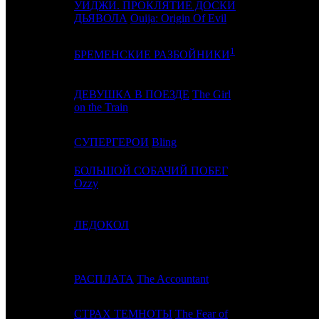
УИДЖИ. ПРОКЛЯТИЕ ДОСКИ
10
7
UPI
ДЬЯВОЛА
Ouija: Origin Of Evil
1
11
8
CP
БРЕМЕНСКИЕ РАЗБОЙНИКИ
ДЕВУШКА В ПОЕЗДЕ
The Girl
12
6
UPI
on the Train
13
-
СУПЕРГЕРОИ
Bling
NKI
БОЛЬШОЙ СОБАЧИЙ ПОБЕГ
14
12
VLG
Ozzy
15
11
ЛЕДОКОЛ
NKI
16
10
РАСПЛАТА
The Accountant
CAO
СТРАХ ТЕМНОТЫ
The Fear of