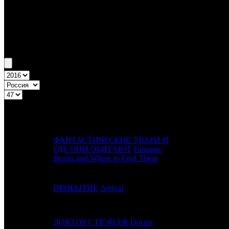
Бокс-офис России
Уикенд России №47 17.11.16 - 20.11.16
Топ-20
Уикенд России
ПРЕД.
ДИСТРИБЬ
№
Название
НЕДЕЛЯ
НЕД.
ФАНТАСТИЧЕСКИЕ ТВАРИ И
1
-
ГДЕ ОНИ ОБИТАЮТ
Fantastic
CAO
Beasts and Where to Find Them
2
2
ПРИБЫТИЕ
Arrival
WDSSPR
ДОКТОР СТРЭНДЖ
Doctor
3
1
WDSSPR