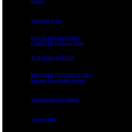
Strange
4
3
ТРОЛЛИ
Trolls
FOX
ПО СООБРАЖЕНИЯМ
5
-
WDSSPR
СОВЕСТИ
Hacksaw Ridge
6
-
28 ПАНФИЛОВЦЕВ
UPI
ШПИОНЫ ПО СОСЕДСТВУ
7
4
FOX
Keeping Up with the Joneses
8
5
ХОРОШИЙ МАЛЬЧИК
WDSSPR
9
-
ДАМА ПИК
FOX