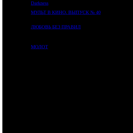
17
-
PRD
Darkness
18
17
МУЛЬТ В КИНО. ВЫПУСК № 40
MVK
19
13
ЛЮБОВЬ БЕЗ ПРАВИЛ
CRP
20
9
МОЛОТ
CP
ИТОГО ТОП-10:
ИТОГО ТОП-20:
Также 17.11.16 стартовали:
МОЯ БОЛЬШАЯ ГРЕЧЕСКАЯ СВАДЬБА 2 /
My Big Fat Greek
ВИРУС /
Viral
(MD)
и собрал 80 экранами 838 017 руб. ($12 98
БЕГУЩАЯ ОТ РЕАЛЬНОСТИ /
Complete Unknown
(RWV)
и с
НЕИЗВЕСТНАЯ /
La Fille inconnue
(RUR)
и собрал 45 экранами
СТОП! СНЯТО! НА БАЙКАЛ! /
(ASF)
и собрал 10 экранами 3