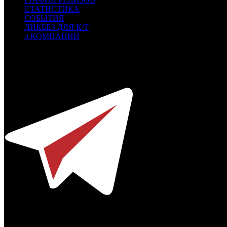
СТАТИСТИКА
СОБЫТИЯ
ЛИКБЕЗ ДЛЯ К/Т
о КОМПАНИИ
Профессиональное издание о кинопрокате.
© 2012-2026
Телефон / факс +7-495-785-62-82