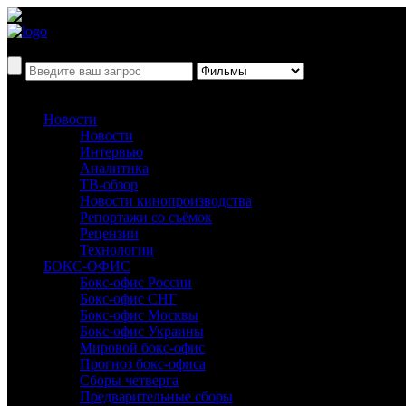
Новости
Новости
Интервью
Аналитика
ТВ-обзор
Новости кинопроизводства
Репортажи со съёмок
Рецензии
Технологии
БОКС-ОФИС
Бокс-офис России
Бокс-офис СНГ
Бокс-офис Москвы
Бокс-офис Украины
Мировой бокс-офис
Прогноз бокс-офиса
Сборы четверга
Предварительные сборы