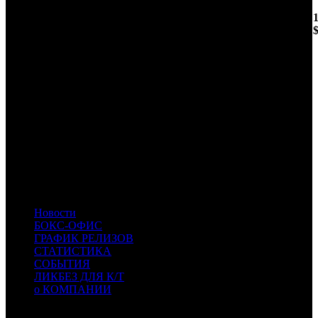
ИТОГО ТОП-10:
Примечание:
1
к/т по данным Рентрак
Расшифровка названий компаний-дистрибьюторов:
WDSSPR
WDSSPR
CPP
Централ Партнершип Paramount
CAO
Каро Премьер
CRP
КарроПрокат
UPI
UPI
PRD
Парадиз
MVK
MVK
FOX
Fox
MD
MDfilm
Новости
БОКС-ОФИС
ГРАФИК РЕЛИЗОВ
СТАТИСТИКА
СОБЫТИЯ
ЛИКБЕЗ ДЛЯ К/Т
о КОМПАНИИ
Профессиональное издание о кинопрокате.