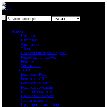
Новости
Новости
Интервью
Аналитика
ТВ-обзор
Новости кинопроизводства
Репортажи со съёмок
Рецензии
Технологии
БОКС-ОФИС
Бокс-офис России
Бокс-офис СНГ
Бокс-офис Москвы
Бокс-офис Украины
Мировой бокс-офис
Прогноз бокс-офиса
Сборы четверга
Предварительные сборы