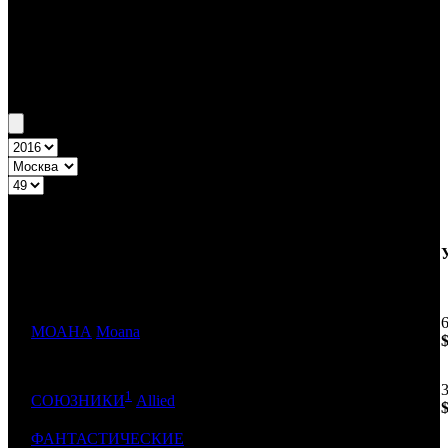
Бокс-офис Москва
Уикенд Москва №49 1.12.16 - 4.12.16
Топ-10
Уикенд России
ДИСТРИБЬЮТОР
№
Название
НЕДЕЛЯ
К/Т
НЕД.
1
МОАНА
Moana
WDSSPR
1
105
1
2
CPP
1
96
СОЮЗНИКИ
Allied
ФАНТАСТИЧЕСКИЕ