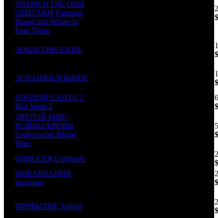
ТВАРИ И ГДЕ ОНИ
92
3
ОБИТАЮТ
Fantastic
CAO
3
(-8)
Beasts and Where to
Find Them
4
ЗЕМЛЕТРЯСЕНИЕ
CRP
1
90
5
28 ПАНФИЛОВЦЕВ
UPI
2
101
ПЛОХОЙ САНТА 2
6
PRD
1
112
Bad Santa 2
ДРУГОЙ МИР:
ВОЙНЫ КРОВИ
7
WDSSPR
2
95
Underworld: Blood
Wars
8
ОДИССЕЯ
L'odyssée
MVK
1
63
ИНКАРНАЦИЯ
9
FOX / MD
1
63
Incarnate
44
10
ПРИБЫТИЕ
Arrival
WDSSPR
4
(-39)