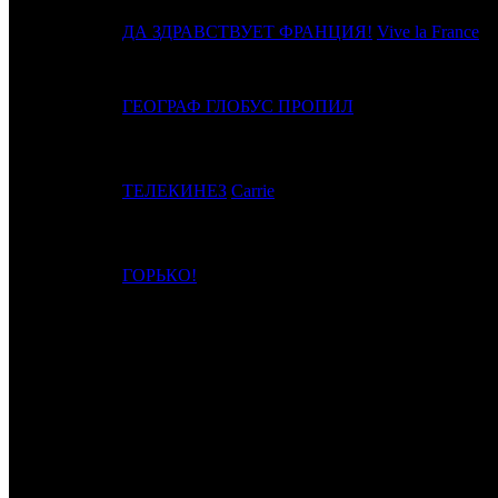
17
14
ДА ЗДРАВСТВУЕТ ФРАНЦИЯ!
Vive la France
18
13
ГЕОГРАФ ГЛОБУС ПРОПИЛ
19
10
ТЕЛЕКИНЕЗ
Carrie
20
12
ГОРЬКО!
ИТОГО ТОП-10:
ИТОГО ТОП-20:
Примечание:
1
с учётом сборов Казахстана (дистрибьютор "Меломан")
Расшифровка названий компаний-дистрибьюторов:
CRP
КарроПрокат