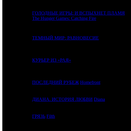
ГОЛОДНЫЕ ИГРЫ: И ВСПЫХНЕТ ПЛАМЯ
4
1
The Hunger Games: Catching Fire
5
-
ТЕМНЫЙ МИР: РАВНОВЕСИЕ
6
2
КУРЬЕР ИЗ «РАЯ»
7
3
ПОСЛЕДНИЙ РУБЕЖ
Homefront
8
-
ДИАНА. ИСТОРИЯ ЛЮБВИ
Diana
9
8
ГРЯЗЬ
Filth