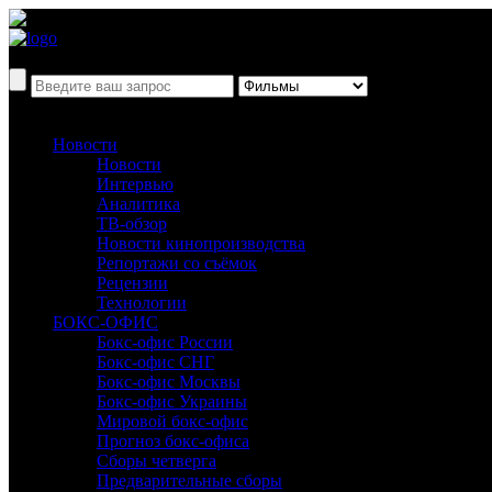
Новости
Новости
Интервью
Аналитика
ТВ-обзор
Новости кинопроизводства
Репортажи со съёмок
Рецензии
Технологии
БОКС-ОФИС
Бокс-офис России
Бокс-офис СНГ
Бокс-офис Москвы
Бокс-офис Украины
Мировой бокс-офис
Прогноз бокс-офиса
Сборы четверга
Предварительные сборы