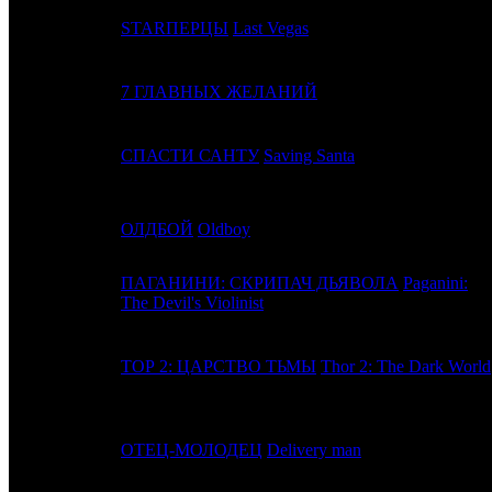
10
6
STARПЕРЦЫ
Last Vegas
11
-
7 ГЛАВНЫХ ЖЕЛАНИЙ
12
4
СПАСТИ САНТУ
Saving Santa
13
9
ОЛДБОЙ
Oldboy
ПАГАНИНИ: СКРИПАЧ ДЬЯВОЛА
Paganini:
14
11
The Devil's Violinist
15
7
ТОР 2: ЦАРСТВО ТЬМЫ
Thor 2: The Dark World
16
5
ОТЕЦ-МОЛОДЕЦ
Delivery man