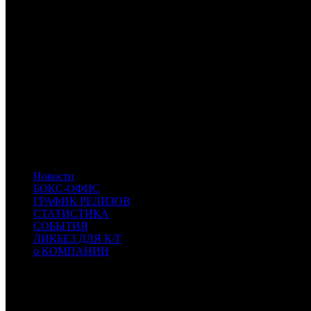
WDSSPR
WDSSPR
VLG
Вольга
CP
Централ Партнершип
NKI
Наше кино
CPRG
Cinema Prestige
PRD
Парадиз
CDDC
Каравелла DDC
LUX
Люксор
CAE
Каскад фильм
BZL
Bazelevs
PNRK
PNRK
- Панорама Кино
TFD
TFD
- Top Film Distribution
ARN
ARN
- Арена
Новости
БОКС-ОФИС
ГРАФИК РЕЛИЗОВ
СТАТИСТИКА
СОБЫТИЯ
ЛИКБЕЗ ДЛЯ К/Т
о КОМПАНИИ
Профессиональное издание о кинопрокате.
© 2012-2026
Телефон / факс +7-495-785-62-82