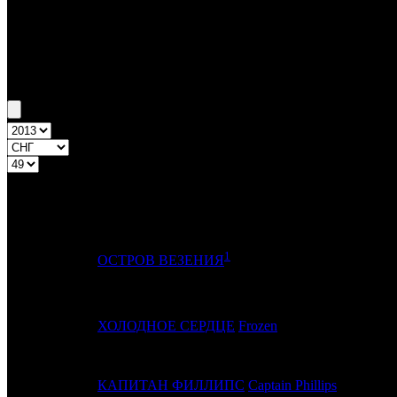
Бокс-офис СНГ
Уикенд СНГ №49 5.12.13 - 8.12.13
Топ-20
Уикенд России
ПРЕД.
№
Название
НЕДЕЛЯ
1
1
-
ОСТРОВ ВЕЗЕНИЯ
2
-
ХОЛОДНОЕ СЕРДЦЕ
Frozen
3
-
КАПИТАН ФИЛЛИПС
Captain Phillips