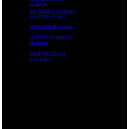
Kingdom
3
MY SHINEE WORLD
17
-
WP
1
My SHINee World
2
18
-
INDF
1
ЖИВОТНОЕ
Animal
3
АСТРАЛ. СОМНИЯ
19
12
KNLG
3
Harbinger
МОЯ УЖАСНАЯ
20
11
NKI
3
СЕСТРА 2
ИТОГО ТОП-10:
ИТОГО ТОП-20:
Примечание:
1
Сборы в СНГ по данным Comscore. Также учтены
суммированные сборы короткометражных и документальных
фильмов, которые демонстрируются в России рамках т.н.
предсеансового обслуживания, по данным ЕАИС.
2
по данным comScore
3
по данным ЕАИС