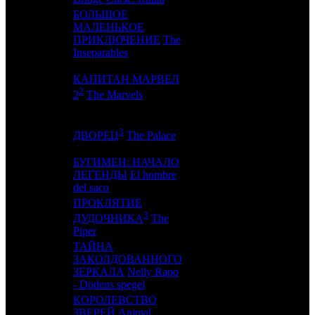
БОЛЬШОЕ
МАЛЕНЬКОЕ
10
6
VLG
2
ПРИКЛЮЧЕНИЕ
The
Inseparables
КАПИТАН МАРВЕЛ
11
8
-
4
2
2
The Marvels
3
12
7
PVZGL
2
ДВОРЕЦ
The Palace
БУГИМЕН: НАЧАЛО
13
9
ЛЕГЕНДЫ
El hombre
NKI
2
del saco
ПРОКЛЯТИЕ
3
14
-
GF
1
ДУДОЧНИКА
The
Piper
ТАЙНА
ЗАКОЛДОВАННОГО
15
10
CP
2
ЗЕРКАЛА
Nelly Rapp
- Dödens spegel
КОРОЛЕВСТВО
16
-
ЗВЕРЕЙ
Animal
RWV
1