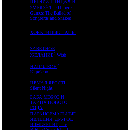
ПЕВЧИХ ПТИЦАХ И
3
3
-
2
1
ЗМЕЯХ
The Hunger
Games: The Ballad of
Songbirds and Snakes
4
2
ХОККЕЙНЫЕ ПАПЫ
NMG
2
ЗАВЕТНОЕ
5
5
-
2
2
ЖЕЛАНИЕ
Wish
2
НАПОЛЕОН
6
4
-
2
Napoleon
НЕМАЯ ЯРОСТЬ
7
-
VLG
1
Silent Night
БАБА МОРОЗ И
8
-
ТАЙНА НОВОГО
NKI
1
ГОДА
ПАРАНОРМАЛЬНЫЕ
ЯВЛЕНИЯ. ДРУГОЕ
9
-
EXP
1
ИЗМЕРЕНИЕ
The
Bridge Curse. Ritual