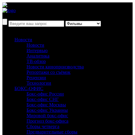
Новости
Новости
Интервью
Аналитика
ТВ-обзор
Новости кинопроизводства
Репортажи со съёмок
Рецензии
Технологии
БОКС-ОФИС
Бокс-офис России
Бокс-офис СНГ
Бокс-офис Москвы
Бокс-офис Украины
Мировой бокс-офис
Прогноз бокс-офиса
Сборы четверга
Предварительные сборы