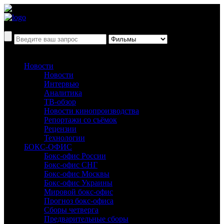
Новости
Новости
Интервью
Аналитика
ТВ-обзор
Новости кинопроизводства
Репортажи со съёмок
Рецензии
Технологии
БОКС-ОФИС
Бокс-офис России
Бокс-офис СНГ
Бокс-офис Москвы
Бокс-офис Украины
Мировой бокс-офис
Прогноз бокс-офиса
Сборы четверга
Предварительные сборы