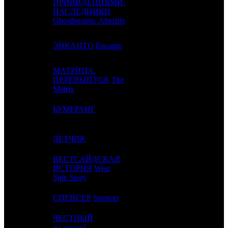
ПРИВИДЕНИЯМИ:
3
2
SPPR
2
НАСЛЕДНИКИ
Ghostbusters: Afterlife
4
3
ЭНКАНТО
Encanto
WDS
3
МАТРИЦА.
5
-
ПЕРЕВЫПУСК
The
UPI
1
Matrix
6
4
БУМЕРАНГ
CRP
2
7
5
ЛЕТЧИК
CP
2
ВЕСТСАЙДСКАЯ
8
-
ИСТОРИЯ
West
WDS
1
Side Story
9
-
СПЕНСЕР
Spencer
BN
1
ЧЕСТНЫЙ
10
-
MD
1
1