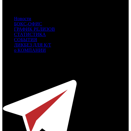
SBF
SBF
- СБ Фильм
KNLG
KNLG
- Кинологистика
Новости
БОКС-ОФИС
ГРАФИК РЕЛИЗОВ
СТАТИСТИКА
СОБЫТИЯ
ЛИКБЕЗ ДЛЯ К/Т
о КОМПАНИИ
Профессиональное издание о кинопрокате.
© 2012-2026
Телефон / факс +7-495-785-62-82