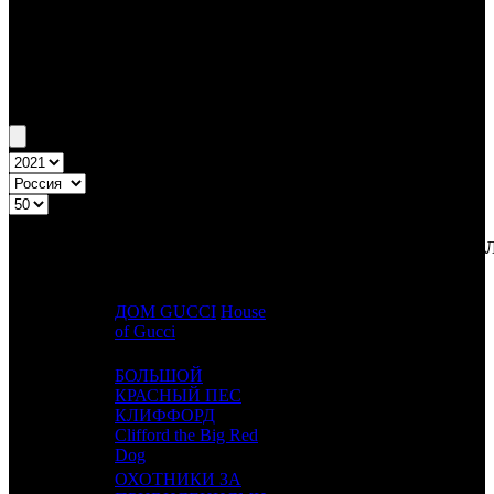
Бокс-офис России
Уикенд России №50 9.12.21 - 12.12.21
Топ-20
Уикенд России
ПРЕД.
ДИСТРИБЬЮТОР
№
Название
НЕДЕ
НЕДЕЛЯ
НЕД.
ДОМ GUCCI
House
1
1
UPI
2
of Gucci
БОЛЬШОЙ
КРАСНЫЙ ПЕС
2
6
КЛИФФОРД
CPP
1
Clifford the Big Red
Dog
ОХОТНИКИ ЗА