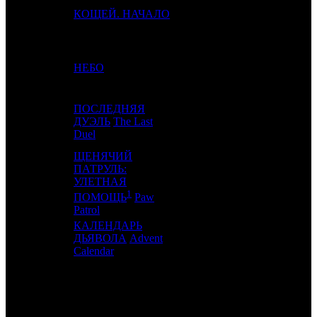
16
18
КОЩЕЙ. НАЧАЛО
CRP
7
17
10
НЕБО
CP
4
ПОСЛЕДНЯЯ
18
11
ДУЭЛЬ
The Last
WDS
4
Duel
ЩЕНЯЧИЙ
ПАТРУЛЬ:
УЛЕТНАЯ
19
12
PNR
2
1
ПОМОЩЬ
Paw
Patrol
КАЛЕНДАРЬ
20
-
ДЬЯВОЛА
Advent
NKI
1
Calendar
ИТОГО ТОП-10:
ИТОГО ТОП-20: