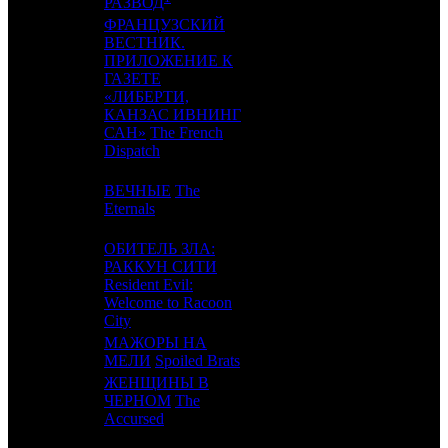
РАЗВОД
ФРАНЦУЗСКИЙ
ВЕСТНИК.
ПРИЛОЖЕНИЕ К
ГАЗЕТЕ
11
9
WDS
4
«ЛИБЕРТИ,
КАНЗАС ИВНИНГ
САН»
The French
Dispatch
ВЕЧНЫЕ
The
12
8
WDS
5
Eternals
ОБИТЕЛЬ ЗЛА:
РАККУН СИТИ
13
7
Resident Evil:
SPPR
3
Welcome to Racoon
City
МАЖОРЫ НА
14
-
CPF
1
МЕЛИ
Spoiled Brats
ЖЕНЩИНЫ В
15
-
ЧЕРНОМ
The
EXP
1
Accursed