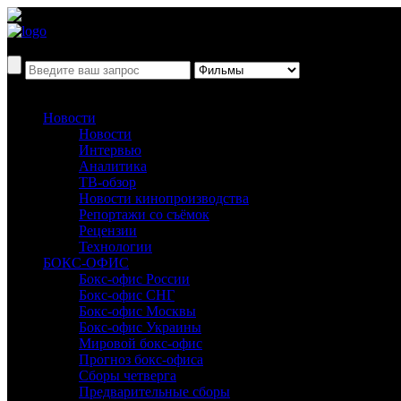
Новости
Новости
Интервью
Аналитика
ТВ-обзор
Новости кинопроизводства
Репортажи со съёмок
Рецензии
Технологии
БОКС-ОФИС
Бокс-офис России
Бокс-офис СНГ
Бокс-офис Москвы
Бокс-офис Украины
Мировой бокс-офис
Прогноз бокс-офиса
Сборы четверга
Предварительные сборы