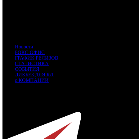
PF
Premium Film
CP
Централ Партнершип
UPI
UPI
VLG
Вольга
CRP
КарроПрокат
RUR
Русский Репортаж
CWF
Кино без границ
Новости
БОКС-ОФИС
ГРАФИК РЕЛИЗОВ
СТАТИСТИКА
СОБЫТИЯ
ЛИКБЕЗ ДЛЯ К/Т
о КОМПАНИИ
Профессиональное издание о кинопрокате.
© 2012-2026
Телефон / факс +7-495-785-62-82