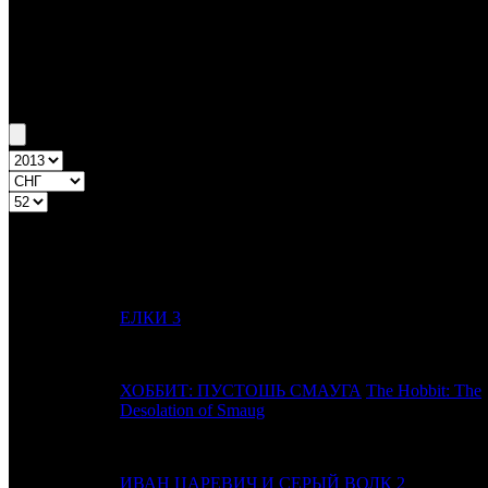
Бокс-офис СНГ
Уикенд СНГ №52 26.12.13 - 29.12.13
Топ-20
Уикенд России
ПРЕД.
№
Название
НЕДЕЛЯ
1
-
ЕЛКИ 3
ХОББИТ: ПУСТОШЬ СМАУГА
The Hobbit: The
2
1
Desolation of Smaug
3
-
ИВАН ЦАРЕВИЧ И СЕРЫЙ ВОЛК 2