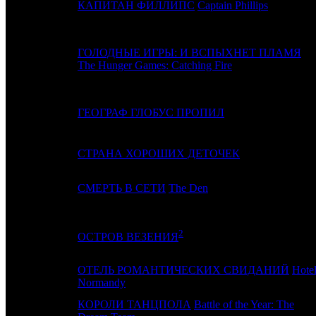
10
8
КАПИТАН ФИЛЛИПС
Captain Phillips
ГОЛОДНЫЕ ИГРЫ: И ВСПЫХНЕТ ПЛАМЯ
11
9
The Hunger Games: Catching Fire
12
17
ГЕОГРАФ ГЛОБУС ПРОПИЛ
13
10
СТРАНА ХОРОШИХ ДЕТОЧЕК
14
7
СМЕРТЬ В СЕТИ
The Den
2
15
6
ОСТРОВ ВЕЗЕНИЯ
ОТЕЛЬ РОМАНТИЧЕСКИХ СВИДАНИЙ
Hote
16
-
Normandy
КОРОЛИ ТАНЦПОЛА
Battle of the Year: The
17
11