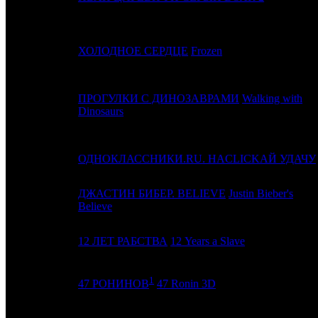
4
2
ХОЛОДНОЕ СЕРДЦЕ
Frozen
ПРОГУЛКИ С ДИНОЗАВРАМИ
Walking with
5
3
Dinosaurs
6
4
ОДНОКЛАССНИКИ.RU. НАCLICKАЙ УДАЧУ
ДЖАСТИН БИБЕР. BELIEVE
Justin Bieber's
7
-
Believe
8
5
12 ЛЕТ РАБСТВА
12 Years a Slave
1
9
-
47 РОНИНОВ
47 Ronin 3D