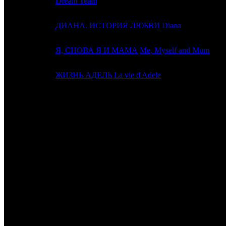
Dream Team
18
20
ДИАНА. ИСТОРИЯ ЛЮБВИ
Diana
19
24
Я, СНОВА Я И МАМА
Me, Myself and Mum
20
-
ЖИЗНЬ АДЕЛЬ
La vie d'Adele
ИТОГО ТОП-10:
ИТОГО ТОП-20:
Примечание:
1
Премьерные показы 26.12-31.12
2
Общие сборы приведены с учётом сборов Казахстана (дистри
Расшифровка названий компаний-дистрибьюторов:
BZL
Bazelevs
FOX
Fox
CAO
Каро Премьер
NKI
Наше кино
WDSSPR
WDSSPR
AC
A Company