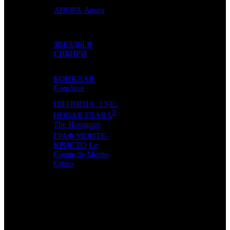
16
14
АНОРА
Anora
AK
11
ЗВЕЗДЫ В
17
9
CP
4
СИБИРИ
КОНКЛАВ
18
17
AK
6
Conclave
ПЯТНИЦА, 13-Е:
2
19
15
WP
3
НОВАЯ ГЛАВА
The Hangman
ГРАФ МОНТЕ-
КРИСТО
Le
20
21
AK
15
Comte de Monte-
Cristo
ИТОГО ТОП-10:
ИТОГО ТОП-20: