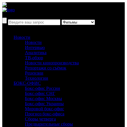
Новости
Новости
Интервью
Аналитика
ТВ-обзор
Новости кинопроизводства
Репортажи со съёмок
Рецензии
Технологии
БОКС-ОФИС
Бокс-офис России
Бокс-офис СНГ
Бокс-офис Москвы
Бокс-офис Украины
Мировой бокс-офис
Прогноз бокс-офиса
Сборы четверга
Предварительные сборы