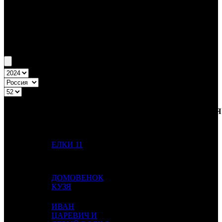
Бокс-офис России
Уикенд России №52 26.12.24 - 29.12.24
Топ-20
Уикенд России
ПРЕД.
ДИСТРИБЬЮТОР
№
Название
НЕДЕЛЯ
НЕДЕЛЯ
НЕД.
1
2
ЕЛКИ 11
NMG
2
ДОМОВЕНОК
2
1
AK
2
КУЗЯ
ИВАН
3
-
ЦАРЕВИЧ И
VLG
1