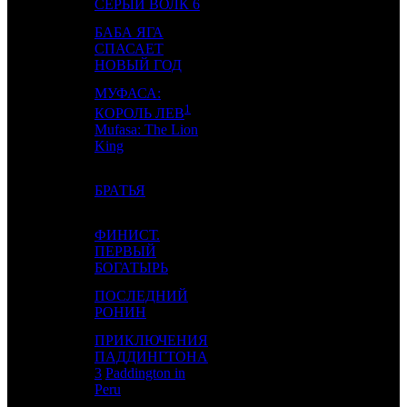
СЕРЫЙ ВОЛК 6
БАБА ЯГА
4
3
СПАСАЕТ
NKI
3
НОВЫЙ ГОД
МУФАСА:
1
КОРОЛЬ ЛЕВ
5
-
-
1
Mufasa: The Lion
King
6
4
БРАТЬЯ
CP
2
ФИНИСТ.
7
-
ПЕРВЫЙ
NMG
0
БОГАТЫРЬ
ПОСЛЕДНИЙ
8
-
CP
1
РОНИН
ПРИКЛЮЧЕНИЯ
ПАДДИНГТОНА
9
7
VLG
5
3
Paddington in
Peru