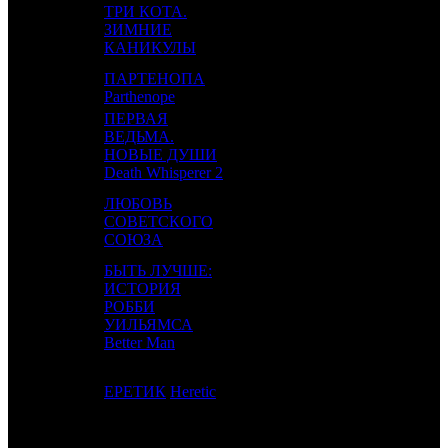
ТРИ КОТА.
10
6
ЗИМНИЕ
NMG
3
КАНИКУЛЫ
ПАРТЕНОПА
11
-
AK
1
Parthenope
ПЕРВАЯ
ВЕДЬМА.
12
11
EXP
2
НОВЫЕ ДУШИ
Death Whisperer 2
ЛЮБОВЬ
13
8
СОВЕТСКОГО
CP
8
СОЮЗА
БЫТЬ ЛУЧШЕ:
ИСТОРИЯ
14
-
РОББИ
VLG
1
УИЛЬЯМСА
Better Man
15
12
ЕРЕТИК
Heretic
VLG
7