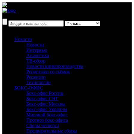
Новости
Новости
Интервью
Аналитика
ТВ-обзор
Новости кинопроизводства
Репортажи со съёмок
Рецензии
Технологии
БОКС-ОФИС
Бокс-офис России
Бокс-офис СНГ
Бокс-офис Москвы
Бокс-офис Украины
Мировой бокс-офис
Прогноз бокс-офиса
Сборы четверга
Предварительные сборы