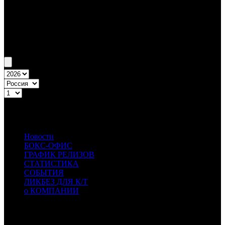
Бокс-офис России
Уикенд России №6 7.02.13 - 10.02.13
Топ-0
Уикенд России
Извините, таких данных нет!
Новости
БОКС-ОФИС
ГРАФИК РЕЛИЗОВ
СТАТИСТИКА
СОБЫТИЯ
ЛИКБЕЗ ДЛЯ К/Т
о КОМПАНИИ
Профессиональное издание о кинопрокате.
© 2012-2026