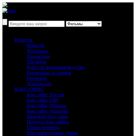
Новости
Новости
Интервью
Аналитика
ТВ-обзор
Новости кинопроизводства
Репортажи со съёмок
Рецензии
Технологии
БОКС-ОФИС
Бокс-офис России
Бокс-офис СНГ
Бокс-офис Москвы
Бокс-офис Украины
Мировой бокс-офис
Прогноз бокс-офиса
Сборы четверга
Предварительные сборы