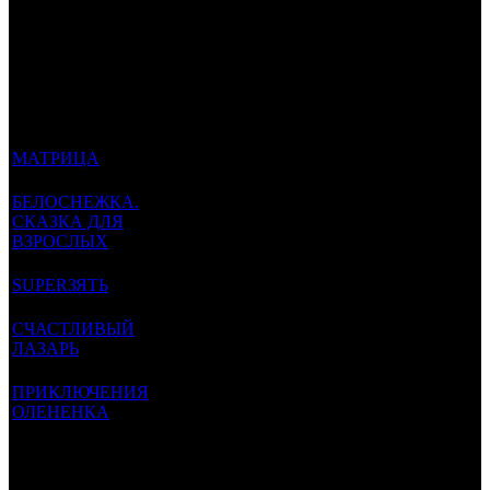
Top-5 самых кассовых фильмов в прокате
сбор
зрители
максимум
название
старт
(руб.)
(чел.)
экранов
МАТРИЦА
25
17.10.2019
93 тыс
280
The Matrix
млн
БЕЛОСНЕЖКА.
СКАЗКА ДЛЯ
4,3
25.07.2019
16 тыс
126
ВЗРОСЛЫХ
млн
Blanche comme neige
SUPERЗЯТЬ
3,4
16.05.2019
13 тыс
107
Le gendre de ma vie
млн
СЧАСТЛИВЫЙ
2,5
ЛАЗАРЬ
13.12.2018
8,6 тыс
26
млн
Lazzaro felice
ПРИКЛЮЧЕНИЯ
ОЛЕНЕНКА
682
10.10.2019
3,0 тыс
62
Aïlo: Une odyssée en
тыс
Laponie