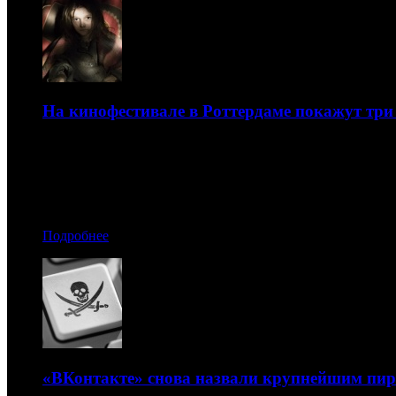
На кинофестивале в Роттердаме покажут три
Один из них – в качестве мировой премьеры
16.01.2018 08:50
Автор: Артур Чачелов
Подробнее
«ВКонтакте» снова назвали крупнейшим пир