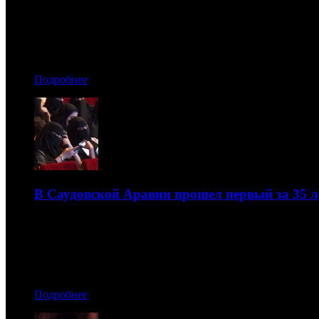
«Движение вверх» устремляется к 2 млрд рублей
17.01.2018 09:10
Автор: Анна Багрова
Подробнее
В Саудовской Аравии прошел первый за 35 л
С этого года страна вновь «разрешила» кинотеатры
16.01.2018 11:20
Автор: Артур Чачелов
Подробнее