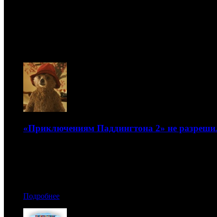
Новости
08.08
«Приключениям Паддингтона 2» не разрешил
Дистрибьютор получил прокатку с датой 1 февраля 2018 
17.01.2018 17:20
Автор: Артур Чачелов
Подробнее