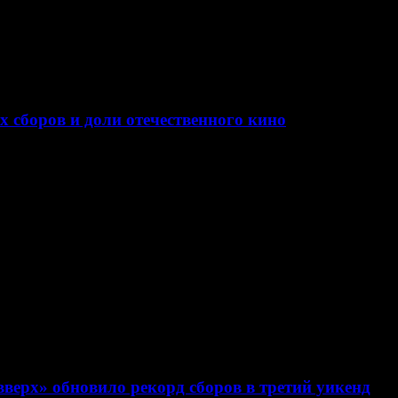
х сборов и доли отечественного кино
верх» обновило рекорд сборов в третий уикенд