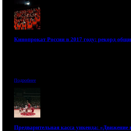
Кинопрокат России в 2017 году: рекорд общи
Рынок снова вырос
15.01.2018 08:50
Автор: Мария Дружинина, Артур Чачелов
Подробнее
Предварительная касса уикенда: «Движение в