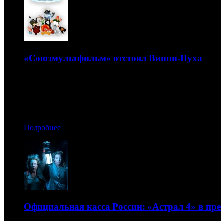
«Союзмультфильм» отстоял Винни-Пуха
Суд отказал торговой компании в регистрации товарного
17.01.2018 10:30
Автор: Артур Чачелов
Подробнее
Официальная касса России: «Астрал 4» в п