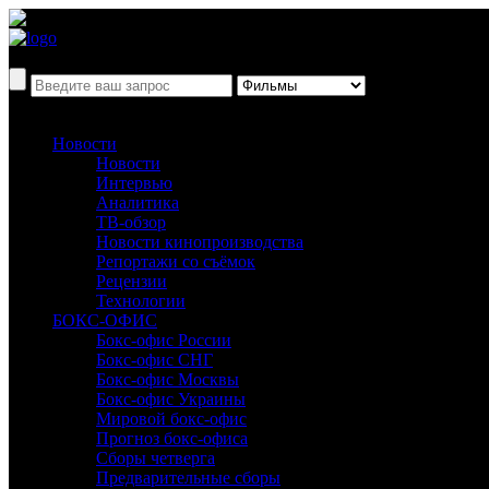
Новости
Новости
Интервью
Аналитика
ТВ-обзор
Новости кинопроизводства
Репортажи со съёмок
Рецензии
Технологии
БОКС-ОФИС
Бокс-офис России
Бокс-офис СНГ
Бокс-офис Москвы
Бокс-офис Украины
Мировой бокс-офис
Прогноз бокс-офиса
Сборы четверга
Предварительные сборы