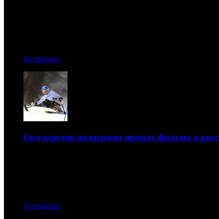
Вместе с порталами Rutracker, Kinogo и другими
15.01.2018 15:50
Автор: Артур Чачелов
Подробнее
Государство поддержит прокат фильма о ро
Такое поручение дал президент
15.01.2018 15:10
Автор: Артур Чачелов
Подробнее